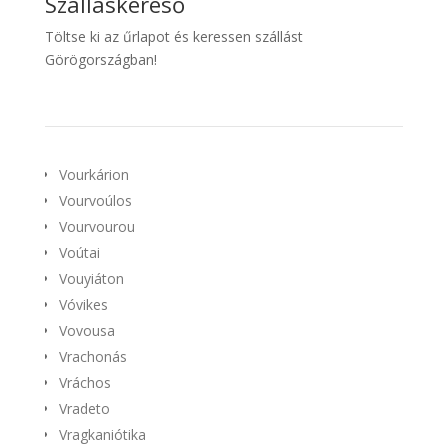
Szálláskereső
Töltse ki az űrlapot és keressen szállást
Görögországban!
Vourkárion
Vourvoúlos
Vourvourou
Voútai
Vouyiáton
Vóvikes
Vovousa
Vrachonás
Vráchos
Vradeto
Vragkaniótika