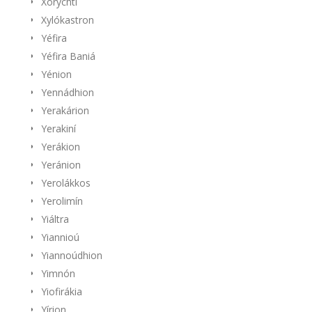
Xorychti
Xylókastron
Yéfira
Yéfira Baniá
Yénion
Yennádhion
Yerakárion
Yerakiní
Yerákion
Yeránion
Yerolákkos
Yerolimín
Yiáltra
Yiannioú
Yiannoúdhion
Yimnón
Yiofirákia
Yírion