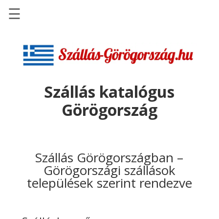
☰
Főoldal
Szállások
-
Szállásinfo.eu
Szállás katalógus
Repülőjegy
Görögország
pénzvisszatérítéssel
Autóbérlés
-
Discover
Szállás Görögországban –
Cars
Görögországi szállások
települések szerint rendezve
Transzfer
-
Kiwi
Taxi