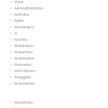
Vrýsai
Xamoudhokhórion
Xanthátai
Xánthi
Xerokampos
Xi
Xinóvrisi
Xirokámbion
Xirókambos
Xirokástellon
Xirolívadon
Xirón Khoríon
Xiropigado
Xiropótamon
Xirostérnion