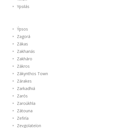
Ypsilás
Ýpsos
Zagorá
Zákas
Zakhariás
Zakháro
Zákros
Zákynthos Town
Zárakes
Zarkadhiá
Zarós
Zaroúkhla
Zátouna
Zefiría
Zevgolateíon