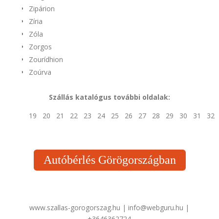
Zipárion
Zíria
Zóla
Zorgos
Zourídhion
Zoúrva
Szállás katalógus további oldalak:
19
20
21
22
23
24
25
26
27
28
29
30
31
32
Autóbérlés Görögországban
www.szallas-gorogorszag.hu | info@webguru.hu |
+3646362724