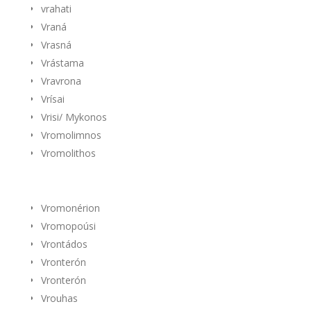
vrahati
Vraná
Vrasná
Vrástama
Vravrona
Vrísai
Vrisi/ Mykonos
Vromolimnos
Vromolithos
Vromonérion
Vromopoúsi
Vrontádos
Vronterón
Vronterón
Vrouhas