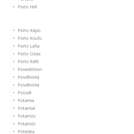
Porto Heli
Pórto Káyio
Porto Koufo
Porto Lafia
Porto Ozias
Pórto Ráfti
Poseidónion
Posidhonía
Posidhonía
Possidi
Potamia
Potamiaí
Potamós
Potamós
Potistika