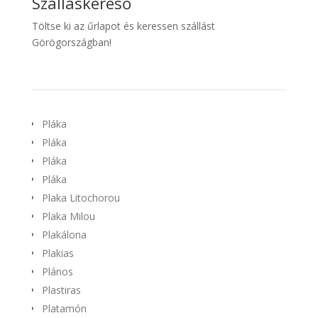
Szálláskereső
Töltse ki az űrlapot és keressen szállást
Görögországban!
Pláka
Pláka
Pláka
Pláka
Plaka Litochorou
Plaka Milou
Plakálona
Plakias
Plános
Plastiras
Platamón