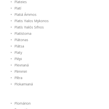
Plateies
Platí
Platiá Ámmos
Platis Yialos Mykonos
Platís Yialós Sifnos
Platístoma
Plátonas
Plátsa
Platy
Plépi
Plevrianá
Plimmiri
Plítra
Plokamianá
Plomárion