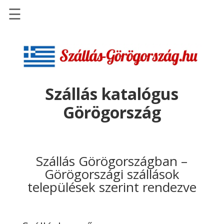
☰
Főoldal
Szállások
-
Szállásinfo.eu
Szállás katalógus
Repülőjegy
Görögország
pénzvisszatérítéssel
Autóbérlés
-
Discover
Szállás Görögországban –
Cars
Görögországi szállások
települések szerint rendezve
Transzfer
-
Kiwi
Taxi