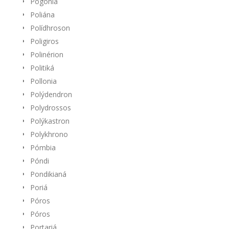
Pogoniá
Poliána
Polídhroson
Poligiros
Polinérion
Politiká
Pollonia
Polýdendron
Polydrossos
Polýkastron
Polykhrono
Pómbia
Póndi
Pondikianá
Poriá
Póros
Póros
Portariá