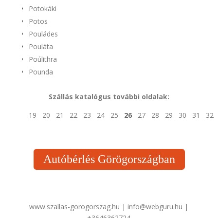
Potokáki
Potos
Pouládes
Pouláta
Poúlithra
Pounda
Szállás katalógus további oldalak:
19
20
21
22
23
24
25
26
27
28
29
30
31
32
Autóbérlés Görögországban
www.szallas-gorogorszag.hu | info@webguru.hu |
+3646362724