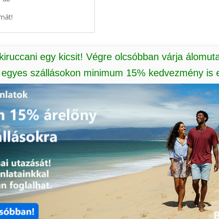
mát!
 kiruccani egy kicsit! Végre olcsóbban várja álomut
: egyes szállásokon minimum 15% kedvezmény is e