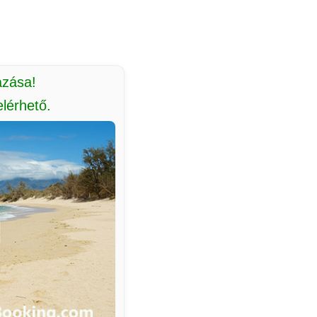
azása!
lérhető.