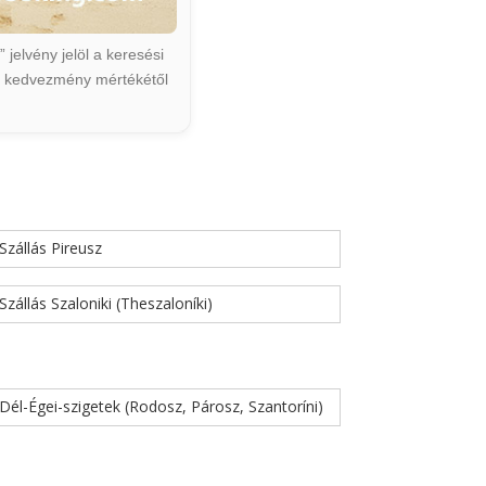
jelvény jelöl a keresési
ált kedvezmény mértékétől
Szállás Pireusz
Szállás Szaloniki (Theszaloníki)
Dél-Égei-szigetek (Rodosz, Párosz, Szantoríni)