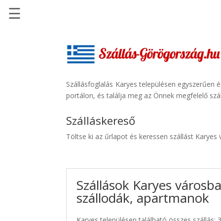
☰
Főoldal
Szállások
-
Szállásinfo.eu
Szállásfoglalás Karyes településen egyszerűen 
portálon, és találja meg az Önnek megfelelő szál
Repülőjegy
pénzvisszatérítéssel
Szálláskereső
Autóbérlés
Töltse ki az űrlapot és keressen szállást Karyes
-
Discover
Cars
Szállások Karyes városba
Transzfer
szállodák, apartmanok
-
Kiwi
Taxi
Karyes településen található összes szállás: 