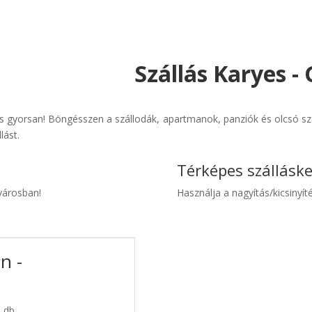
Szállás Karyes -
és gyorsan! Böngésszen a szállodák, apartmanok, panziók és olcsó szá
lást.
Térképes szállásk
 városban!
Használja a nagyítás/kicsinyíté
n -
3 db