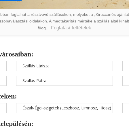
ban foglalhat a résztvevő szállásokon, melyeket a „Kiruccanós ajánlat” 
a szobaválasztási oldalakon. A megtakarítás mértéke a szállás által kín
Foglalási feltételek
függ.
városaiban:
Szállás Lárisza
Szállás Pátra
teken:
Észak-Égei-szigetek (Leszbosz, Limnosz, Híosz)
településén: