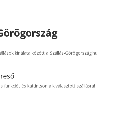
 Görögország
llások kínálata között a Szállás-Görögország.hu
ereső
s funkciót és kattintson a kiválasztott szállásra!