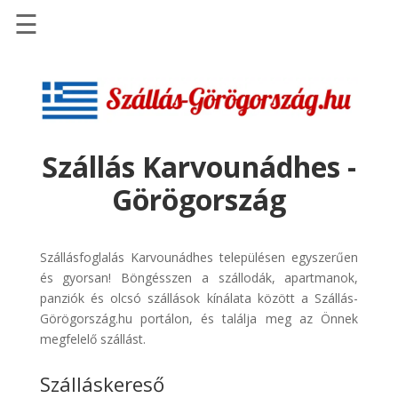
☰
Főoldal
Szállások
-
Szállásinfo.eu
Szállás Karvounádhes -
Repülőjegy
Görögország
pénzvisszatérítéssel
Autóbérlés
-
Szállásfoglalás Karvounádhes településen egyszerűen
Discover
és gyorsan! Böngésszen a szállodák, apartmanok,
Cars
panziók és olcsó szállások kínálata között a Szállás-
Görögország.hu portálon, és találja meg az Önnek
Transzfer
megfelelő szállást.
-
Kiwi
Szálláskereső
Taxi