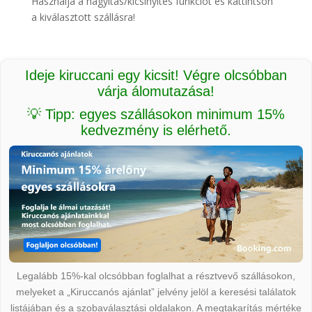
Használja a nagyítás/kicsinyítés funkciót és kattintson
a kiválasztott szállásra!
Ideje kiruccani egy kicsit! Végre olcsóbban
várja álomutazása!
💡 Tipp: egyes szállásokon minimum 15%
kedvezmény is elérhető.
Legalább 15%-kal olcsóbban foglalhat a résztvevő szállásokon,
melyeket a „Kiruccanós ajánlat” jelvény jelöl a keresési találatok
listájában és a szobaválasztási oldalakon. A megtakarítás mértéke