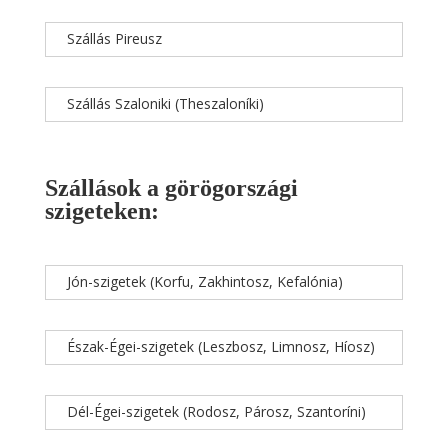
Szállás Pireusz
Szállás Szaloniki (Theszaloníki)
Szállások a görögországi
szigeteken:
Jón-szigetek (Korfu, Zakhintosz, Kefalónia)
Észak-Égei-szigetek (Leszbosz, Limnosz, Híosz)
Dél-Égei-szigetek (Rodosz, Párosz, Szantoríni)