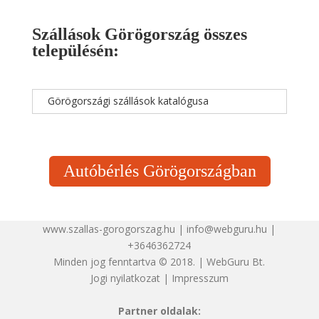
Szállások Görögország összes
településén:
Görögországi szállások katalógusa
Autóbérlés Görögországban
www.szallas-gorogorszag.hu | info@webguru.hu |
+3646362724
Minden jog fenntartva © 2018. | WebGuru Bt.
Jogi nyilatkozat
|
Impresszum
Partner oldalak: