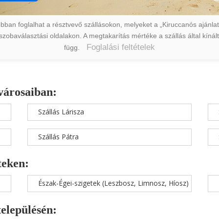
ban foglalhat a résztvevő szállásokon, melyeket a „Kiruccanós ajánlat” 
a szobaválasztási oldalakon. A megtakarítás mértéke a szállás által kín
Foglalási feltételek
függ.
városaiban:
Szállás Lárisza
Szállás Pátra
teken:
Észak-Égei-szigetek (Leszbosz, Limnosz, Híosz)
településén: