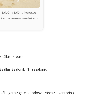
jelvény jelöl a keresési
ált kedvezmény mértékétől
Szállás Pireusz
Szállás Szaloniki (Theszaloníki)
Dél-Égei-szigetek (Rodosz, Párosz, Szantoríni)