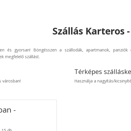
Szállás Karteros 
rűen és gyorsan! Böngésszen a szállodák, apartmanok, panziók é
k megfelelő szállást.
Térképes szállásk
os városban!
Használja a nagyítás/kicsinyíté
ban -
: 15 db