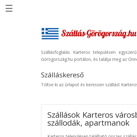
☰
Főoldal
Szállások
-
Szállásinfo.eu
Szállásfoglalás Karteros településen egysze
Görögország.hu portálon, és találja meg az Önne
Repülőjegy
pénzvisszatérítéssel
Szálláskereső
Autóbérlés
Töltse ki az űrlapot és keressen szállást Karter
-
Discover
Cars
Szállások Karteros város
Transzfer
szállodák, apartmanok
-
Kiwi
Taxi
Karteros településen található összes szállás