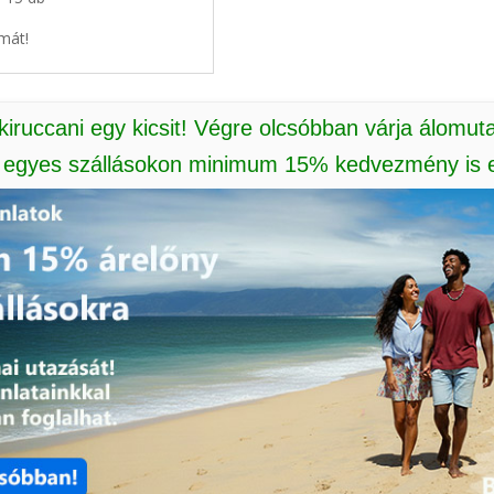
mát!
 kiruccani egy kicsit! Végre olcsóbban várja álomut
: egyes szállásokon minimum 15% kedvezmény is e