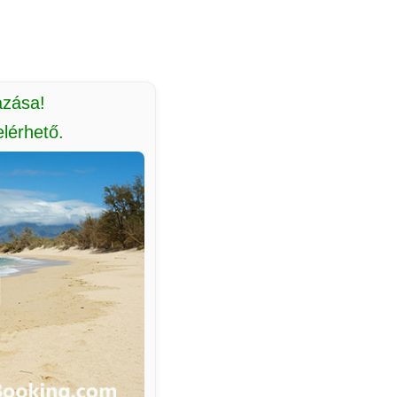
azása!
lérhető.