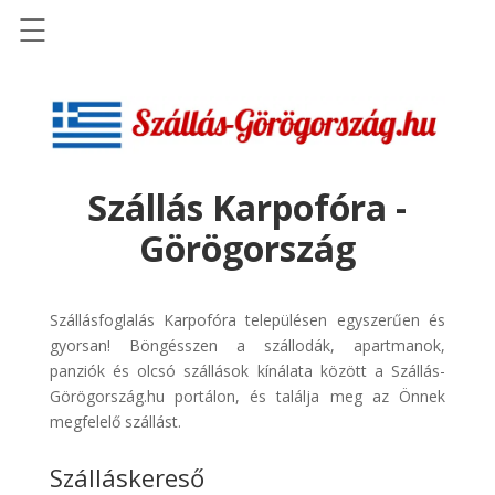
☰
Főoldal
Szállások
-
Szállásinfo.eu
Szállás Karpofóra -
Repülőjegy
Görögország
pénzvisszatérítéssel
Autóbérlés
-
Szállásfoglalás Karpofóra településen egyszerűen és
Discover
gyorsan! Böngésszen a szállodák, apartmanok,
Cars
panziók és olcsó szállások kínálata között a Szállás-
Görögország.hu portálon, és találja meg az Önnek
Transzfer
megfelelő szállást.
-
Kiwi
Szálláskereső
Taxi