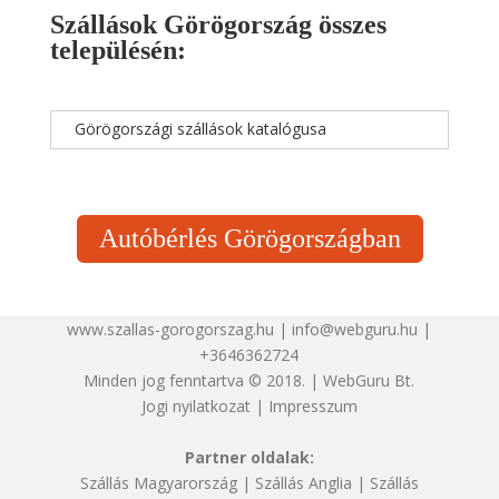
Szállások Görögország összes
településén:
Görögországi szállások katalógusa
Autóbérlés Görögországban
www.szallas-gorogorszag.hu | info@webguru.hu |
+3646362724
Minden jog fenntartva © 2018. | WebGuru Bt.
Jogi nyilatkozat
|
Impresszum
Partner oldalak:
Szállás Magyarország
|
Szállás Anglia
|
Szállás