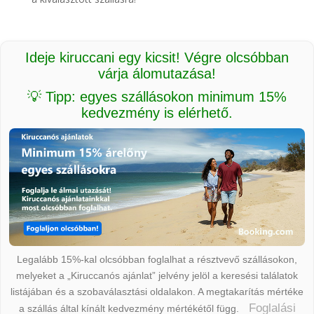
Ideje kiruccani egy kicsit! Végre olcsóbban
várja álomutazása!
💡 Tipp: egyes szállásokon minimum 15%
kedvezmény is elérhető.
Legalább 15%-kal olcsóbban foglalhat a résztvevő szállásokon,
melyeket a „Kiruccanós ajánlat” jelvény jelöl a keresési találatok
listájában és a szobaválasztási oldalakon. A megtakarítás mértéke
Foglalási
a szállás által kínált kedvezmény mértékétől függ.