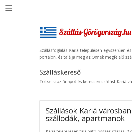
☰
Főoldal
Szállások
-
Szállásinfo.eu
Szállásfoglalás Kariá településen egyszerűen é
portálon, és találja meg az Önnek megfelelő szál
Repülőjegy
pénzvisszatérítéssel
Szálláskereső
Autóbérlés
Töltse ki az űrlapot és keressen szállást Kariá v
-
Discover
Cars
Szállások Kariá városban
Transzfer
szállodák, apartmanok
-
Kiwi
Taxi
Kariá településen található összes szállás: 2 