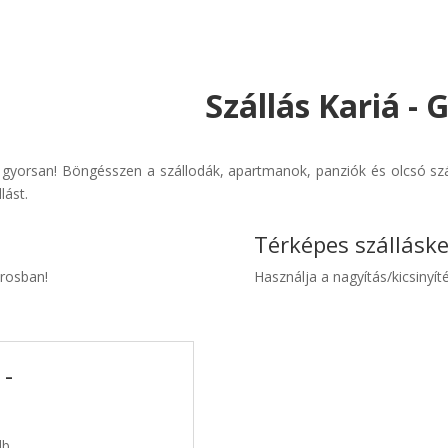
Szállás Kariá -
s gyorsan! Böngésszen a szállodák, apartmanok, panziók és olcsó szá
lást.
Térképes szállásk
árosban!
Használja a nagyítás/kicsinyíté
 -
db