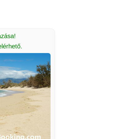
azása!
lérhető.