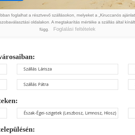
ban foglalhat a résztvevő szállásokon, melyeket a „Kiruccanós ajánlat” 
a szobaválasztási oldalakon. A megtakarítás mértéke a szállás által kín
Foglalási feltételek
függ.
városaiban:
Szállás Lárisza
Szállás Pátra
teken:
Észak-Égei-szigetek (Leszbosz, Limnosz, Híosz)
településén: