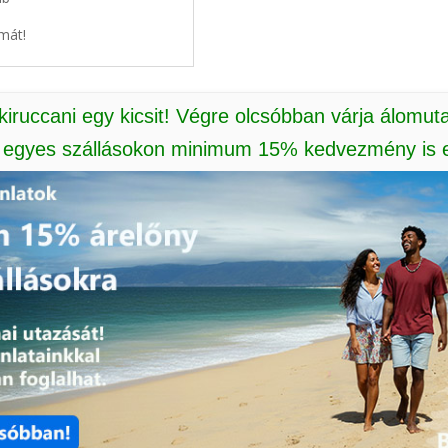
mát!
 kiruccani egy kicsit! Végre olcsóbban várja álomut
: egyes szállásokon minimum 15% kedvezmény is e