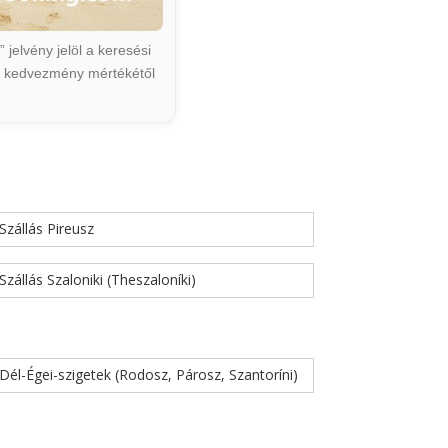
jelvény jelöl a keresési
ált kedvezmény mértékétől
Szállás Pireusz
Szállás Szaloniki (Theszaloníki)
Dél-Égei-szigetek (Rodosz, Párosz, Szantoríni)