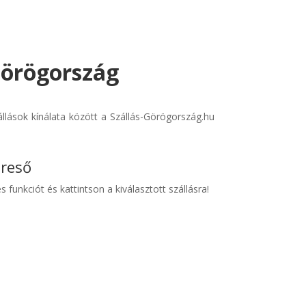
 Görögország
llások kínálata között a Szállás-Görögország.hu
ereső
s funkciót és kattintson a kiválasztott szállásra!