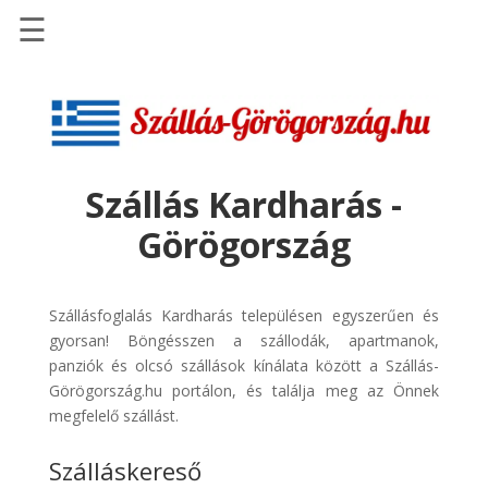
☰
Főoldal
Szállások
-
Szállásinfo.eu
Szállás Kardharás -
Repülőjegy
Görögország
pénzvisszatérítéssel
Autóbérlés
-
Szállásfoglalás Kardharás településen egyszerűen és
Discover
gyorsan! Böngésszen a szállodák, apartmanok,
Cars
panziók és olcsó szállások kínálata között a Szállás-
Görögország.hu portálon, és találja meg az Önnek
Transzfer
megfelelő szállást.
-
Kiwi
Szálláskereső
Taxi