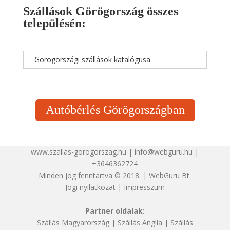
Szállások Görögország összes
településén:
Görögországi szállások katalógusa
Autóbérlés Görögországban
www.szallas-gorogorszag.hu | info@webguru.hu |
+3646362724
Minden jog fenntartva © 2018. | WebGuru Bt.
Jogi nyilatkozat
|
Impresszum
Partner oldalak:
Szállás Magyarország
|
Szállás Anglia
|
Szállás