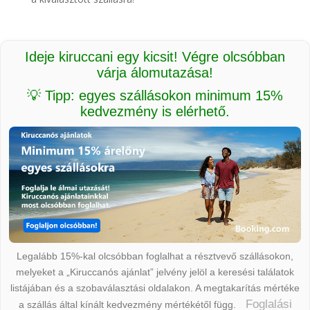
Ideje kiruccani egy kicsit! Végre olcsóbban
várja álomutazása!
💡 Tipp: egyes szállásokon minimum 15%
kedvezmény is elérhető.
Legalább 15%-kal olcsóbban foglalhat a résztvevő szállásokon,
melyeket a „Kiruccanós ajánlat” jelvény jelöl a keresési találatok
listájában és a szobaválasztási oldalakon. A megtakarítás mértéke
Foglalási
a szállás által kínált kedvezmény mértékétől függ.