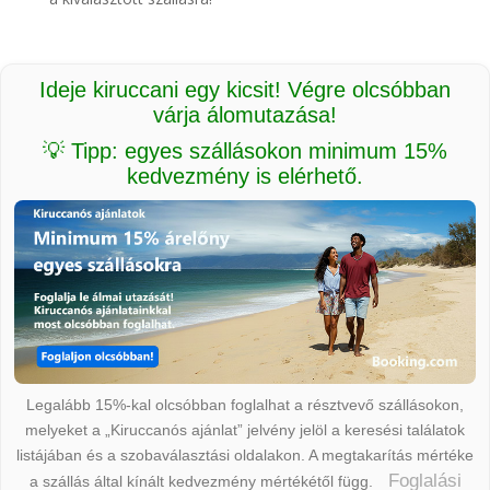
Ideje kiruccani egy kicsit! Végre olcsóbban
várja álomutazása!
💡 Tipp: egyes szállásokon minimum 15%
kedvezmény is elérhető.
Legalább 15%-kal olcsóbban foglalhat a résztvevő szállásokon,
melyeket a „Kiruccanós ajánlat” jelvény jelöl a keresési találatok
listájában és a szobaválasztási oldalakon. A megtakarítás mértéke
Foglalási
a szállás által kínált kedvezmény mértékétől függ.