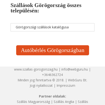
Szállások Görögország összes
településén:
Görögországi szállások katalógusa
Autóbérlés Görögországban
www.szallas-gorogorszag.hu | info@webguru.hu |
+3646362724
Minden jog fenntartva © 2018. | WebGuru Bt.
Jogi nyilatkozat
|
Impresszum
Partner oldalak:
Szállás Magyarország
|
Szállás Anglia
|
Szállás