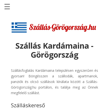
☰
Főoldal
Szállások
-
Szállásinfo.eu
Szállás Kardámaina -
Repülőjegy
Görögország
pénzvisszatérítéssel
Autóbérlés
-
Szállásfoglalás Kardámaina településen egyszerűen és
Discover
gyorsan! Böngésszen a szállodák, apartmanok,
Cars
panziók és olcsó szállások kínálata között a Szállás-
Görögország.hu portálon, és találja meg az Önnek
Transzfer
megfelelő szállást.
-
Kiwi
Szálláskereső
Taxi