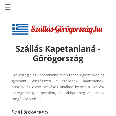
☰
Főoldal
Szállások
-
Szállásinfo.eu
Szállás Kapetanianá -
Repülőjegy
Görögország
pénzvisszatérítéssel
Autóbérlés
-
Szállásfoglalás Kapetanianá településen egyszerűen és
Discover
gyorsan! Böngésszen a szállodák, apartmanok,
Cars
panziók és olcsó szállások kínálata között a Szállás-
Görögország.hu portálon, és találja meg az Önnek
Transzfer
megfelelő szállást.
-
Kiwi
Szálláskereső
Taxi