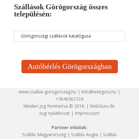
Szállások Görögország összes
településén:
Görögországi szállások katalógusa
Autóbérlés Görögországban
www.szallas-gorogorszag.hu | info@webguru.hu |
+3646362724
Minden jog fenntartva © 2018. | WebGuru Bt.
Jogi nyilatkozat
|
Impresszum
Partner oldalak:
Szállás Magyarország
|
Szállás Anglia
|
Szállás