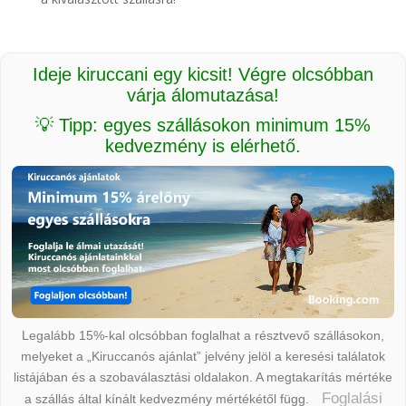
Ideje kiruccani egy kicsit! Végre olcsóbban
várja álomutazása!
💡 Tipp: egyes szállásokon minimum 15%
kedvezmény is elérhető.
Legalább 15%-kal olcsóbban foglalhat a résztvevő szállásokon,
melyeket a „Kiruccanós ajánlat” jelvény jelöl a keresési találatok
listájában és a szobaválasztási oldalakon. A megtakarítás mértéke
Foglalási
a szállás által kínált kedvezmény mértékétől függ.