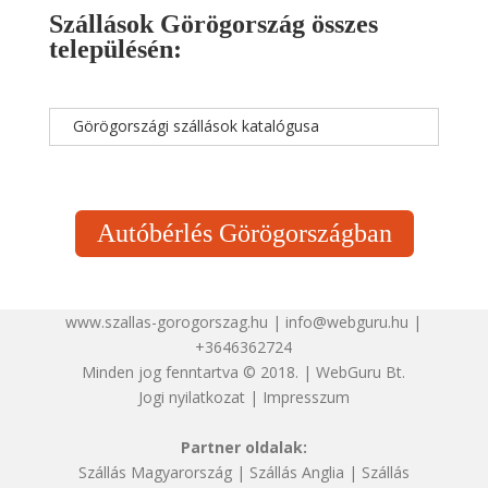
Szállások Görögország összes
településén:
Görögországi szállások katalógusa
Autóbérlés Görögországban
www.szallas-gorogorszag.hu | info@webguru.hu |
+3646362724
Minden jog fenntartva © 2018. | WebGuru Bt.
Jogi nyilatkozat
|
Impresszum
Partner oldalak:
Szállás Magyarország
|
Szállás Anglia
|
Szállás