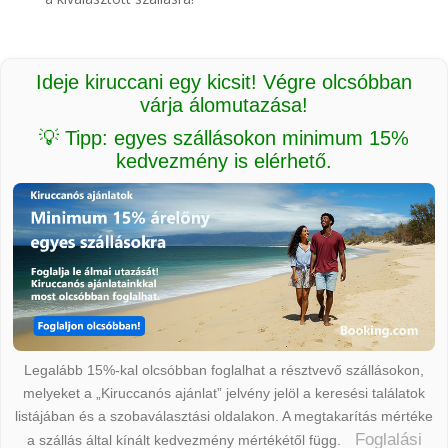
Ideje kiruccani egy kicsit! Végre olcsóbban
várja álomutazása!
💡 Tipp: egyes szállásokon minimum 15%
kedvezmény is elérhető.
Legalább 15%-kal olcsóbban foglalhat a résztvevő szállásokon,
melyeket a „Kiruccanós ajánlat” jelvény jelöl a keresési találatok
listájában és a szobaválasztási oldalakon. A megtakarítás mértéke
Foglalási
a szállás által kínált kedvezmény mértékétől függ.