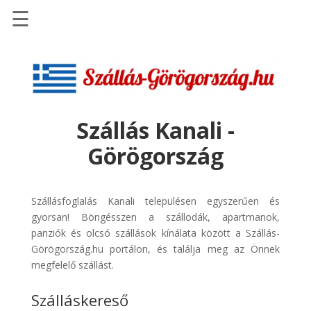
☰
Főoldal
Szállások
-
Szállásinfo.eu
Szállás Kanali -
Repülőjegy
Görögország
pénzvisszatérítéssel
Autóbérlés
-
Szállásfoglalás Kanali településen egyszerűen és
Discover
gyorsan! Böngésszen a szállodák, apartmanok,
Cars
panziók és olcsó szállások kínálata között a Szállás-
Görögország.hu portálon, és találja meg az Önnek
Transzfer
megfelelő szállást.
-
Kiwi
Szálláskereső
Taxi