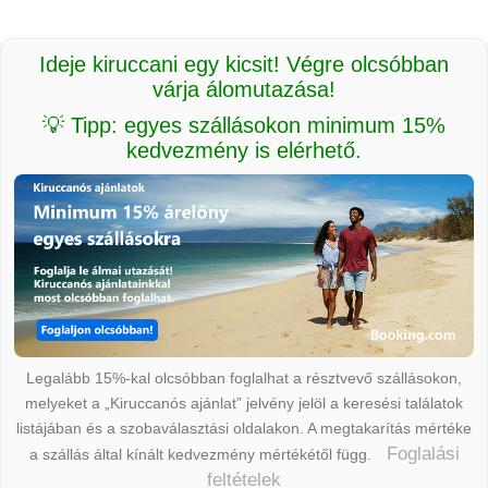
Ideje kiruccani egy kicsit! Végre olcsóbban
várja álomutazása!
💡 Tipp: egyes szállásokon minimum 15%
kedvezmény is elérhető.
Legalább 15%-kal olcsóbban foglalhat a résztvevő szállásokon,
melyeket a „Kiruccanós ajánlat” jelvény jelöl a keresési találatok
listájában és a szobaválasztási oldalakon. A megtakarítás mértéke
Foglalási
a szállás által kínált kedvezmény mértékétől függ.
feltételek