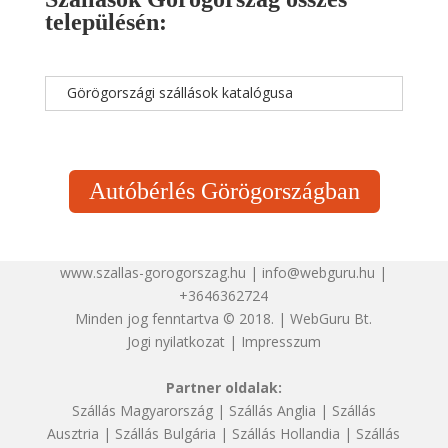
településén:
Görögországi szállások katalógusa
Autóbérlés Görögországban
www.szallas-gorogorszag.hu | info@webguru.hu |
+3646362724
Minden jog fenntartva © 2018. | WebGuru Bt.
Jogi nyilatkozat
|
Impresszum
Partner oldalak:
Szállás Magyarország
|
Szállás Anglia
|
Szállás
Ausztria
|
Szállás Bulgária
|
Szállás Hollandia
|
Szállás