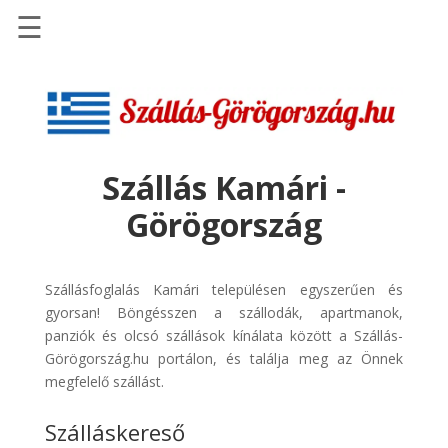
☰
Főoldal
Szállások
-
Szállásinfo.eu
Szállás Kamári -
Repülőjegy
Görögország
pénzvisszatérítéssel
Autóbérlés
-
Szállásfoglalás Kamári településen egyszerűen és
Discover
gyorsan! Böngésszen a szállodák, apartmanok,
Cars
panziók és olcsó szállások kínálata között a Szállás-
Görögország.hu portálon, és találja meg az Önnek
Transzfer
megfelelő szállást.
-
Kiwi
Szálláskereső
Taxi