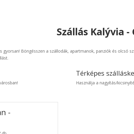
Szállás Kalývia 
és gyorsan! Böngésszen a szállodák, apartmanok, panziók és olcsó sz
lást.
Térképes szállásk
 városban!
Használja a nagyítás/kicsinyíté
an -
7 db