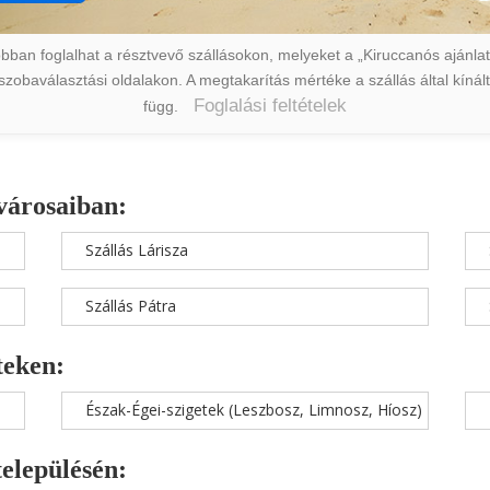
ban foglalhat a résztvevő szállásokon, melyeket a „Kiruccanós ajánlat” 
a szobaválasztási oldalakon. A megtakarítás mértéke a szállás által kín
Foglalási feltételek
függ.
városaiban:
Szállás Lárisza
Szállás Pátra
teken:
Észak-Égei-szigetek (Leszbosz, Limnosz, Híosz)
településén: