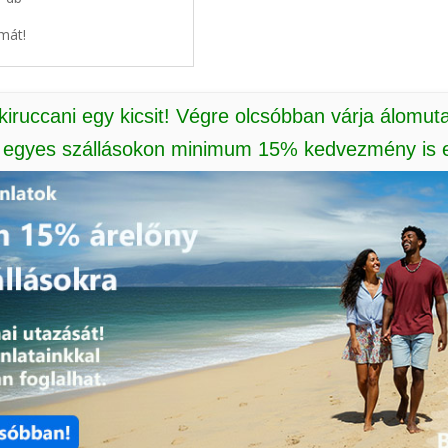
mát!
 kiruccani egy kicsit! Végre olcsóbban várja álomut
: egyes szállásokon minimum 15% kedvezmény is e