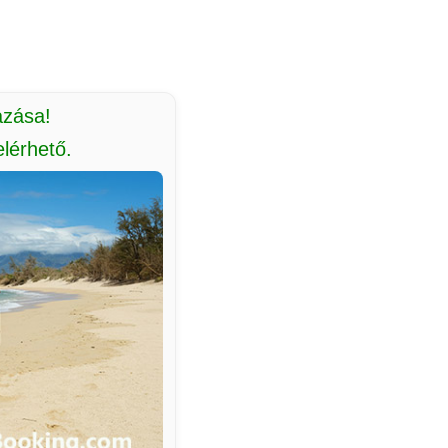
azása!
lérhető.