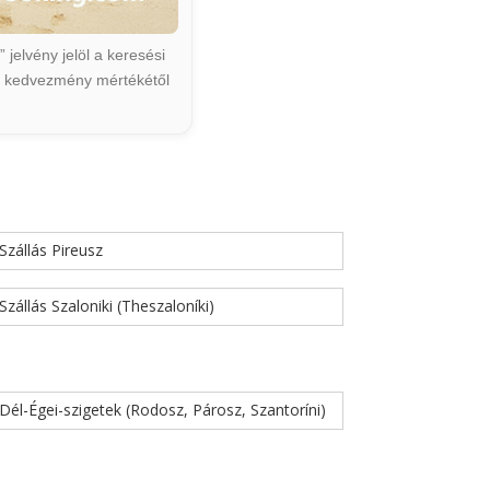
jelvény jelöl a keresési
ált kedvezmény mértékétől
Szállás Pireusz
Szállás Szaloniki (Theszaloníki)
Dél-Égei-szigetek (Rodosz, Párosz, Szantoríni)