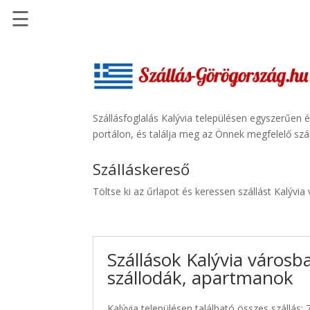
☰
Főoldal
Szállások
-
Szállásinfo.eu
Szállásfoglalás Kalývia településen egyszerűen 
portálon, és találja meg az Önnek megfelelő szál
Repülőjegy
pénzvisszatérítéssel
Szálláskereső
Autóbérlés
Töltse ki az űrlapot és keressen szállást Kalývia
-
Discover
Cars
Szállások Kalývia városb
Transzfer
szállodák, apartmanok
-
Kiwi
Taxi
Kalývia településen található összes szállás: 