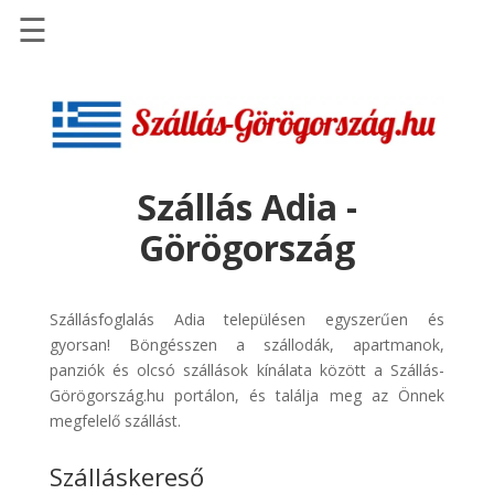
☰
Főoldal
Szállások
-
Szállásinfo.eu
Szállás Adia -
Repülőjegy
Görögország
pénzvisszatérítéssel
Autóbérlés
-
Szállásfoglalás Adia településen egyszerűen és
Discover
gyorsan! Böngésszen a szállodák, apartmanok,
Cars
panziók és olcsó szállások kínálata között a Szállás-
Görögország.hu portálon, és találja meg az Önnek
Transzfer
megfelelő szállást.
-
Kiwi
Szálláskereső
Taxi