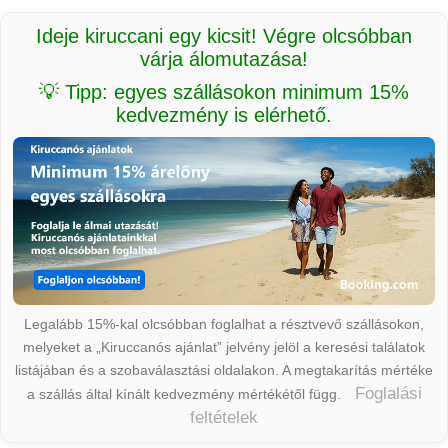
Ideje kiruccani egy kicsit! Végre olcsóbban
várja álomutazása!
💡 Tipp: egyes szállásokon minimum 15%
kedvezmény is elérhető.
Legalább 15%-kal olcsóbban foglalhat a résztvevő szállásokon,
melyeket a „Kiruccanós ajánlat” jelvény jelöl a keresési találatok
listájában és a szobaválasztási oldalakon. A megtakarítás mértéke
Foglalási
a szállás által kínált kedvezmény mértékétől függ.
feltételek