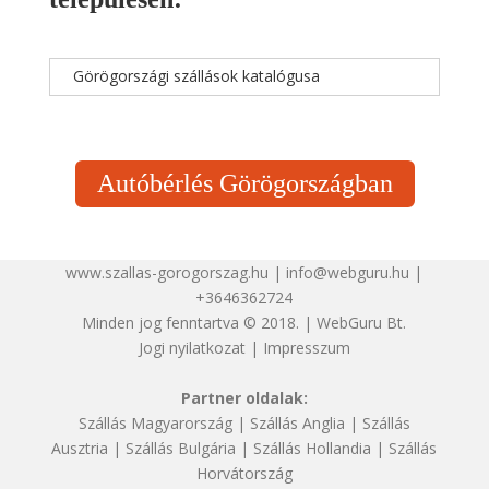
Görögországi szállások katalógusa
Autóbérlés Görögországban
www.szallas-gorogorszag.hu | info@webguru.hu |
+3646362724
Minden jog fenntartva © 2018. | WebGuru Bt.
Jogi nyilatkozat
|
Impresszum
Partner oldalak:
Szállás Magyarország
|
Szállás Anglia
|
Szállás
Ausztria
|
Szállás Bulgária
|
Szállás Hollandia
|
Szállás
Horvátország