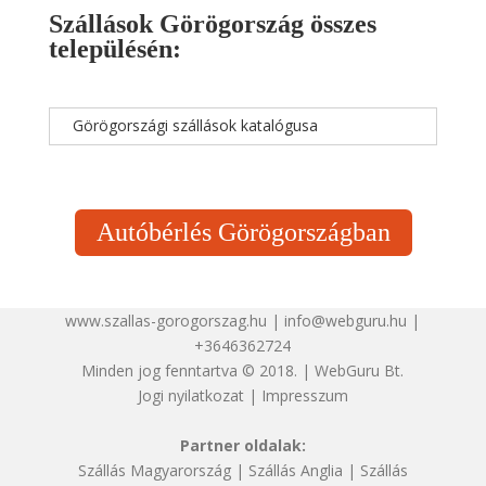
Szállások Görögország összes
településén:
Görögországi szállások katalógusa
Autóbérlés Görögországban
www.szallas-gorogorszag.hu | info@webguru.hu |
+3646362724
Minden jog fenntartva © 2018. | WebGuru Bt.
Jogi nyilatkozat
|
Impresszum
Partner oldalak:
Szállás Magyarország
|
Szállás Anglia
|
Szállás