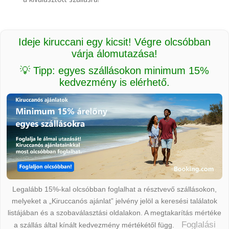
Ideje kiruccani egy kicsit! Végre olcsóbban
várja álomutazása!
💡 Tipp: egyes szállásokon minimum 15%
kedvezmény is elérhető.
Legalább 15%-kal olcsóbban foglalhat a résztvevő szállásokon,
melyeket a „Kiruccanós ajánlat” jelvény jelöl a keresési találatok
listájában és a szobaválasztási oldalakon. A megtakarítás mértéke
Foglalási
a szállás által kínált kedvezmény mértékétől függ.