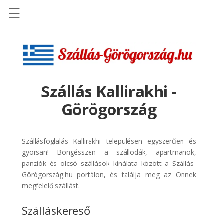
☰
Főoldal
Szállások
-
Szállásinfo.eu
Szállás Kallirakhi -
Repülőjegy
Görögország
pénzvisszatérítéssel
Autóbérlés
-
Szállásfoglalás Kallirakhi településen egyszerűen és
Discover
gyorsan! Böngésszen a szállodák, apartmanok,
Cars
panziók és olcsó szállások kínálata között a Szállás-
Görögország.hu portálon, és találja meg az Önnek
Transzfer
megfelelő szállást.
-
Kiwi
Szálláskereső
Taxi