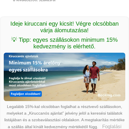
Ideje kiruccani egy kicsit! Végre olcsóbban
várja álomutazása!
💡 Tipp: egyes szállásokon minimum 15%
kedvezmény is elérhető.
Legalább 15%-kal olcsóbban foglalhat a résztvevő szállásokon,
melyeket a „Kiruccanós ajánlat” jelvény jelöl a keresési találatok
listájában és a szobaválasztási oldalakon. A megtakarítás mértéke
Foglalási
a szállás által kínált kedvezmény mértékétől függ.