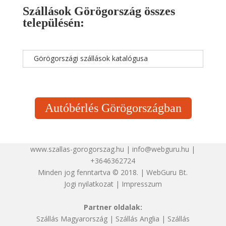
Szállások Görögország összes
településén:
Görögországi szállások katalógusa
Autóbérlés Görögországban
www.szallas-gorogorszag.hu | info@webguru.hu |
+3646362724
Minden jog fenntartva © 2018. | WebGuru Bt.
Jogi nyilatkozat
|
Impresszum
Partner oldalak:
Szállás Magyarország
|
Szállás Anglia
|
Szállás