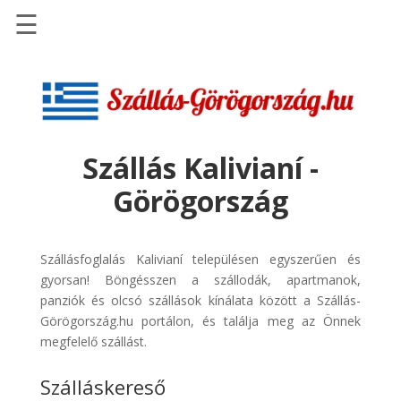
☰
Főoldal
Szállások
-
Szállásinfo.eu
Szállás Kalivianí -
Repülőjegy
Görögország
pénzvisszatérítéssel
Autóbérlés
-
Szállásfoglalás Kalivianí településen egyszerűen és
Discover
gyorsan! Böngésszen a szállodák, apartmanok,
Cars
panziók és olcsó szállások kínálata között a Szállás-
Görögország.hu portálon, és találja meg az Önnek
Transzfer
megfelelő szállást.
-
Kiwi
Szálláskereső
Taxi