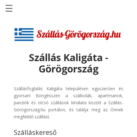
☰
Főoldal
Szállások
-
Szállásinfo.eu
Szállás Kaligáta -
Repülőjegy
Görögország
pénzvisszatérítéssel
Autóbérlés
-
Szállásfoglalás Kaligáta településen egyszerűen és
Discover
gyorsan! Böngésszen a szállodák, apartmanok,
Cars
panziók és olcsó szállások kínálata között a Szállás-
Görögország.hu portálon, és találja meg az Önnek
Transzfer
megfelelő szállást.
-
Kiwi
Szálláskereső
Taxi