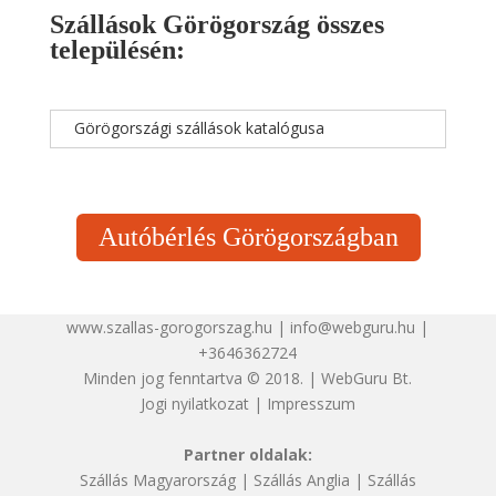
Szállások Görögország összes
településén:
Görögországi szállások katalógusa
Autóbérlés Görögországban
www.szallas-gorogorszag.hu | info@webguru.hu |
+3646362724
Minden jog fenntartva © 2018. | WebGuru Bt.
Jogi nyilatkozat
|
Impresszum
Partner oldalak:
Szállás Magyarország
|
Szállás Anglia
|
Szállás