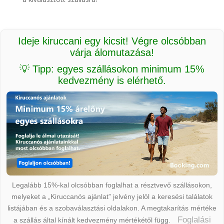
Ideje kiruccani egy kicsit! Végre olcsóbban
várja álomutazása!
💡 Tipp: egyes szállásokon minimum 15%
kedvezmény is elérhető.
Legalább 15%-kal olcsóbban foglalhat a résztvevő szállásokon,
melyeket a „Kiruccanós ajánlat” jelvény jelöl a keresési találatok
listájában és a szobaválasztási oldalakon. A megtakarítás mértéke
Foglalási
a szállás által kínált kedvezmény mértékétől függ.