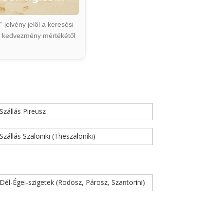
jelvény jelöl a keresési
ált kedvezmény mértékétől
Szállás Pireusz
Szállás Szaloniki (Theszaloníki)
Dél-Égei-szigetek (Rodosz, Párosz, Szantoríni)