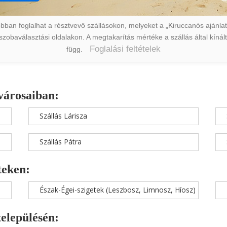
ban foglalhat a résztvevő szállásokon, melyeket a „Kiruccanós ajánlat” 
a szobaválasztási oldalakon. A megtakarítás mértéke a szállás által kín
Foglalási feltételek
függ.
városaiban:
Szállás Lárisza
Szállás Pátra
teken:
Észak-Égei-szigetek (Leszbosz, Limnosz, Híosz)
településén: