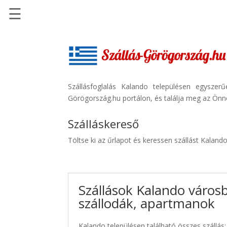
☰
Főoldal
Szállások
-
Szállásinfo.eu
Szállásfoglalás Kalando településen egyszer
Görögország.hu portálon, és találja meg az Önne
Repülőjegy
pénzvisszatérítéssel
Szálláskereső
Autóbérlés
Töltse ki az űrlapot és keressen szállást Kaland
-
Discover
Cars
Szállások Kalando város
Transzfer
szállodák, apartmanok
-
Kiwi
Taxi
Kalando településen található összes szállás: