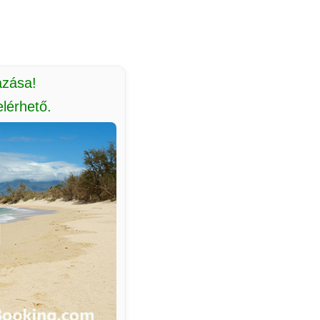
azása!
lérhető.