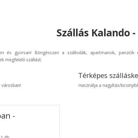
Szállás Kalando 
űen és gyorsan! Böngésszen a szállodák, apartmanok, panziók é
k megfelelő szállást.
Térképes szállásk
o városban!
Használja a nagyítás/kicsinyíté
ban -
 1 db