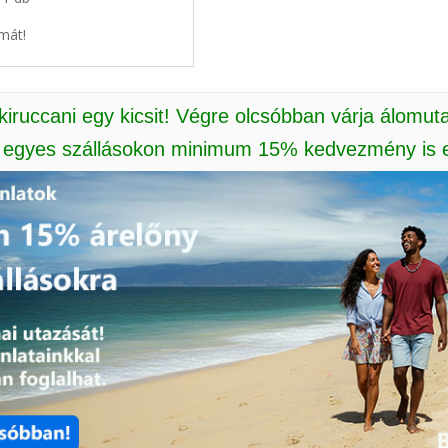
mát!
 kiruccani egy kicsit! Végre olcsóbban várja álomut
: egyes szállásokon minimum 15% kedvezmény is e