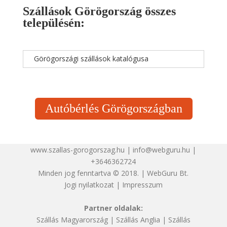
Szállások Görögország összes
településén:
Görögországi szállások katalógusa
Autóbérlés Görögországban
www.szallas-gorogorszag.hu | info@webguru.hu |
+3646362724
Minden jog fenntartva © 2018. | WebGuru Bt.
Jogi nyilatkozat
|
Impresszum
Partner oldalak:
Szállás Magyarország
|
Szállás Anglia
|
Szállás