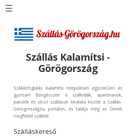
☰
Főoldal
Szállások
-
Szállásinfo.eu
Szállás Kalamítsi -
Repülőjegy
Görögország
pénzvisszatérítéssel
Autóbérlés
-
Szállásfoglalás Kalamítsi településen egyszerűen és
Discover
gyorsan! Böngésszen a szállodák, apartmanok,
Cars
panziók és olcsó szállások kínálata között a Szállás-
Görögország.hu portálon, és találja meg az Önnek
Transzfer
megfelelő szállást.
-
Kiwi
Szálláskereső
Taxi