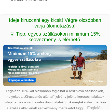
Ideje kiruccani egy kicsit! Végre olcsóbban
várja álomutazása!
💡 Tipp: egyes szállásokon minimum 15%
kedvezmény is elérhető.
Legalább 15%-kal olcsóbban foglalhat a résztvevő szállásokon,
melyeket a „Kiruccanós ajánlat” jelvény jelöl a keresési találatok
listájában és a szobaválasztási oldalakon. A megtakarítás mértéke
Foglalási
a szállás által kínált kedvezmény mértékétől függ.