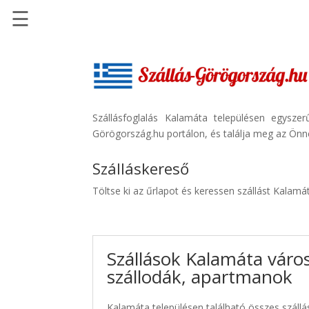
☰
Főoldal
Szállások
-
Szállásinfo.eu
Szállásfoglalás Kalamáta településen egysze
Görögország.hu portálon, és találja meg az Önne
Repülőjegy
pénzvisszatérítéssel
Szálláskereső
Autóbérlés
Töltse ki az űrlapot és keressen szállást Kalamá
-
Discover
Cars
Szállások Kalamáta váro
Transzfer
szállodák, apartmanok
-
Kiwi
Taxi
Kalamáta településen található összes szállá