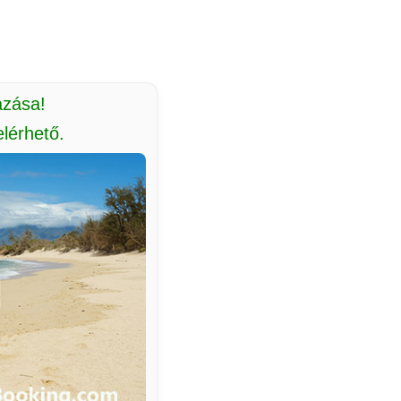
azása!
lérhető.