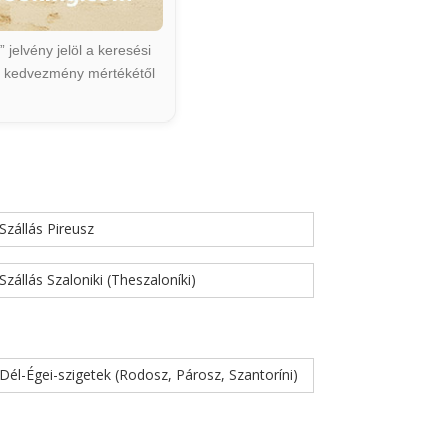
jelvény jelöl a keresési
ált kedvezmény mértékétől
Szállás Pireusz
Szállás Szaloniki (Theszaloníki)
Dél-Égei-szigetek (Rodosz, Párosz, Szantoríni)