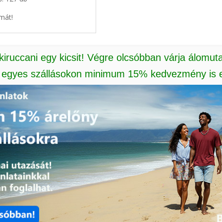
mát!
 kiruccani egy kicsit! Végre olcsóbban várja álomut
: egyes szállásokon minimum 15% kedvezmény is e