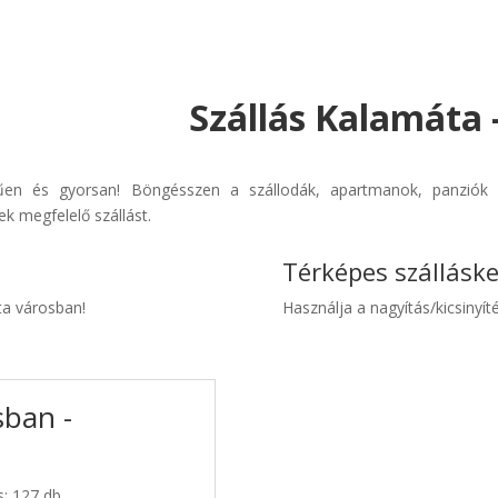
Szállás Kalamáta 
rűen és gyorsan! Böngésszen a szállodák, apartmanok, panziók é
k megfelelő szállást.
Térképes szállásk
ta városban!
Használja a nagyítás/kicsinyíté
sban -
s: 127 db