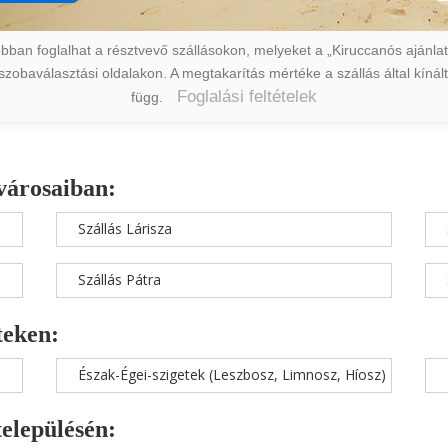
ban foglalhat a résztvevő szállásokon, melyeket a „Kiruccanós ajánlat” 
a szobaválasztási oldalakon. A megtakarítás mértéke a szállás által kín
Foglalási feltételek
függ.
városaiban:
Szállás Lárisza
Szállás Pátra
teken:
Észak-Égei-szigetek (Leszbosz, Limnosz, Híosz)
településén: