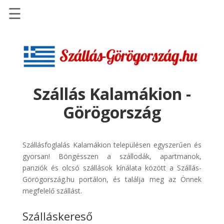
☰
Főoldal
Szállások
-
Szállásinfo.eu
Szállás Kalamákion -
Repülőjegy
Görögország
pénzvisszatérítéssel
Autóbérlés
-
Szállásfoglalás Kalamákion településen egyszerűen és
Discover
gyorsan! Böngésszen a szállodák, apartmanok,
Cars
panziók és olcsó szállások kínálata között a Szállás-
Görögország.hu portálon, és találja meg az Önnek
Transzfer
megfelelő szállást.
-
Kiwi
Szálláskereső
Taxi