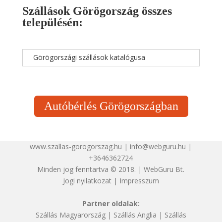
Szállások Görögország összes
településén:
Görögországi szállások katalógusa
Autóbérlés Görögországban
www.szallas-gorogorszag.hu | info@webguru.hu |
+3646362724
Minden jog fenntartva © 2018. | WebGuru Bt.
Jogi nyilatkozat
|
Impresszum
Partner oldalak:
Szállás Magyarország
|
Szállás Anglia
|
Szállás