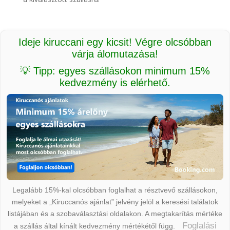
Ideje kiruccani egy kicsit! Végre olcsóbban
várja álomutazása!
💡 Tipp: egyes szállásokon minimum 15%
kedvezmény is elérhető.
Legalább 15%-kal olcsóbban foglalhat a résztvevő szállásokon,
melyeket a „Kiruccanós ajánlat” jelvény jelöl a keresési találatok
listájában és a szobaválasztási oldalakon. A megtakarítás mértéke
Foglalási
a szállás által kínált kedvezmény mértékétől függ.