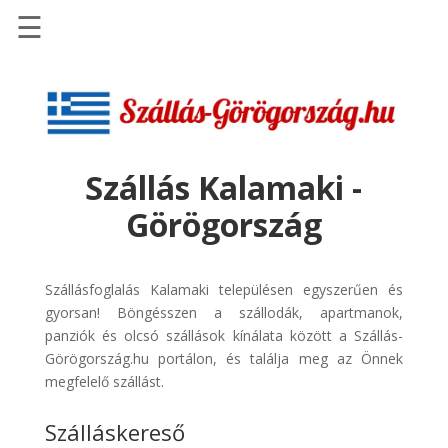
☰
Főoldal
Szállások
-
Szállásinfo.eu
Szállás Kalamaki -
Repülőjegy
Görögország
pénzvisszatérítéssel
Autóbérlés
-
Szállásfoglalás Kalamaki településen egyszerűen és
Discover
gyorsan! Böngésszen a szállodák, apartmanok,
Cars
panziók és olcsó szállások kínálata között a Szállás-
Görögország.hu portálon, és találja meg az Önnek
Transzfer
megfelelő szállást.
-
Kiwi
Szálláskereső
Taxi