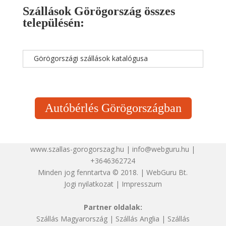
Szállások Görögország összes
településén:
Görögországi szállások katalógusa
Autóbérlés Görögországban
www.szallas-gorogorszag.hu | info@webguru.hu |
+3646362724
Minden jog fenntartva © 2018. | WebGuru Bt.
Jogi nyilatkozat
|
Impresszum
Partner oldalak:
Szállás Magyarország
|
Szállás Anglia
|
Szállás