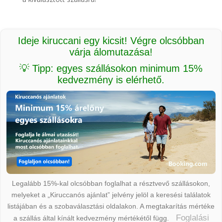
Ideje kiruccani egy kicsit! Végre olcsóbban
várja álomutazása!
💡 Tipp: egyes szállásokon minimum 15%
kedvezmény is elérhető.
Legalább 15%-kal olcsóbban foglalhat a résztvevő szállásokon,
melyeket a „Kiruccanós ajánlat” jelvény jelöl a keresési találatok
listájában és a szobaválasztási oldalakon. A megtakarítás mértéke
Foglalási
a szállás által kínált kedvezmény mértékétől függ.