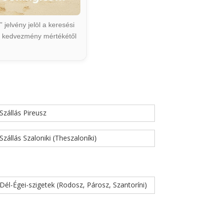
jelvény jelöl a keresési
ált kedvezmény mértékétől
Szállás Pireusz
Szállás Szaloniki (Theszaloníki)
Dél-Égei-szigetek (Rodosz, Párosz, Szantoríni)