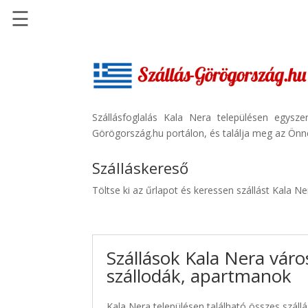
☰
Főoldal
Szállások
-
Szállásinfo.eu
Szállásfoglalás Kala Nera településen egysz
Görögország.hu portálon, és találja meg az Önne
Repülőjegy
pénzvisszatérítéssel
Szálláskereső
Autóbérlés
Töltse ki az űrlapot és keressen szállást Kala N
-
Discover
Cars
Szállások Kala Nera váro
Transzfer
szállodák, apartmanok
-
Kiwi
Taxi
Kala Nera településen található összes szállá