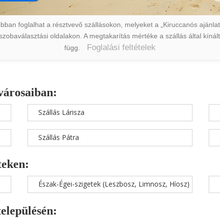
ban foglalhat a résztvevő szállásokon, melyeket a „Kiruccanós ajánlat” 
a szobaválasztási oldalakon. A megtakarítás mértéke a szállás által kín
Foglalási feltételek
függ.
városaiban:
Szállás Lárisza
Szállás Pátra
teken:
Észak-Égei-szigetek (Leszbosz, Limnosz, Híosz)
településén: