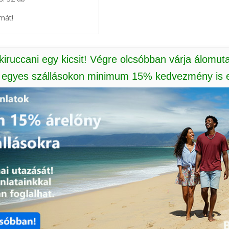
mát!
 kiruccani egy kicsit! Végre olcsóbban várja álomut
: egyes szállásokon minimum 15% kedvezmény is e