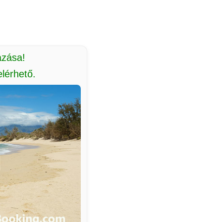
azása!
lérhető.