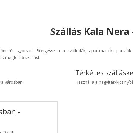
Szállás Kala Nera
erűen és gyorsan! Böngésszen a szállodák, apartmanok, panziók é
k megfelelő szállást.
Térképes szállásk
era városban!
Használja a nagyítás/kicsinyíté
sban -
s: 32 db