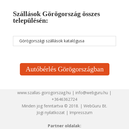
Szállások Görögország összes
településén:
Görögországi szállások katalógusa
Autóbérlés Görögországban
www.szallas-gorogorszag.hu | info@webguru.hu |
+3646362724
Minden jog fenntartva © 2018. | WebGuru Bt.
Jogi nyilatkozat
|
Impresszum
Partner oldalak: