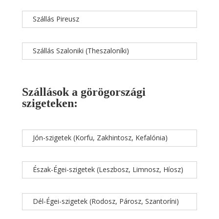
Szállás Pireusz
Szállás Szaloniki (Theszaloníki)
Szállások a görögországi
szigeteken:
Jón-szigetek (Korfu, Zakhintosz, Kefalónia)
Észak-Égei-szigetek (Leszbosz, Limnosz, Híosz)
Dél-Égei-szigetek (Rodosz, Párosz, Szantoríni)