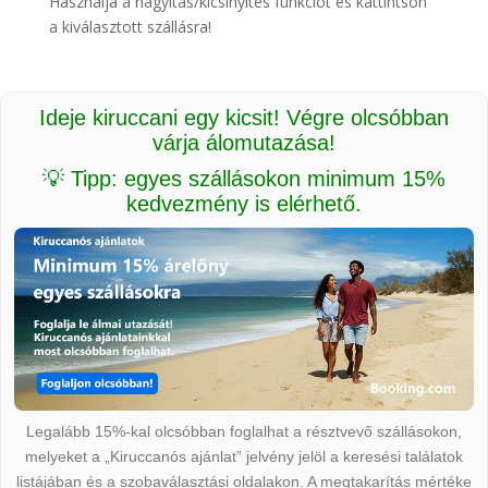
Használja a nagyítás/kicsinyítés funkciót és kattintson
a kiválasztott szállásra!
Ideje kiruccani egy kicsit! Végre olcsóbban
várja álomutazása!
💡 Tipp: egyes szállásokon minimum 15%
kedvezmény is elérhető.
Legalább 15%-kal olcsóbban foglalhat a résztvevő szállásokon,
melyeket a „Kiruccanós ajánlat” jelvény jelöl a keresési találatok
listájában és a szobaválasztási oldalakon. A megtakarítás mértéke