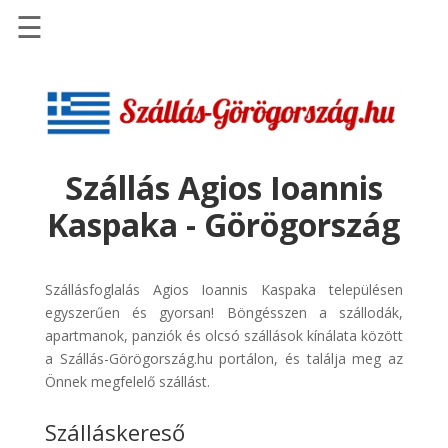
☰
Főoldal
Szállások
-
Szállásinfo.eu
Szállás Agios Ioannis
Repülőjegy
Kaspaka - Görögország
pénzvisszatérítéssel
Autóbérlés
-
Szállásfoglalás Agios Ioannis Kaspaka településen
Discover
egyszerűen és gyorsan! Böngésszen a szállodák,
Cars
apartmanok, panziók és olcsó szállások kínálata között
a Szállás-Görögország.hu portálon, és találja meg az
Transzfer
Önnek megfelelő szállást.
-
Kiwi
Szálláskereső
Taxi