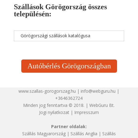
Szállások Görögország összes
településén:
Görögországi szállások katalógusa
Autóbérlés Görögországban
www.szallas-gorogorszag.hu | info@webguru.hu |
+3646362724
Minden jog fenntartva © 2018. | WebGuru Bt.
Jogi nyilatkozat
|
Impresszum
Partner oldalak:
Szállás Magyarország
|
Szállás Anglia
|
Szállás