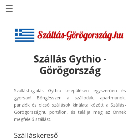
☰
Főoldal
Szállások
-
Szállásinfo.eu
Szállás Gythio -
Repülőjegy
Görögország
pénzvisszatérítéssel
Autóbérlés
-
Szállásfoglalás Gythio településen egyszerűen és
Discover
gyorsan! Böngésszen a szállodák, apartmanok,
Cars
panziók és olcsó szállások kínálata között a Szállás-
Görögország.hu portálon, és találja meg az Önnek
Transzfer
megfelelő szállást.
-
Kiwi
Szálláskereső
Taxi