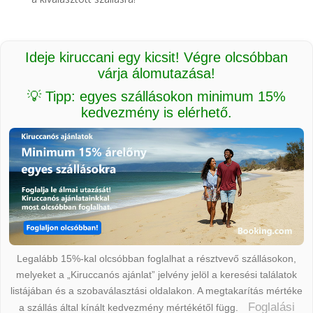
Ideje kiruccani egy kicsit! Végre olcsóbban
várja álomutazása!
💡 Tipp: egyes szállásokon minimum 15%
kedvezmény is elérhető.
Legalább 15%-kal olcsóbban foglalhat a résztvevő szállásokon,
melyeket a „Kiruccanós ajánlat” jelvény jelöl a keresési találatok
listájában és a szobaválasztási oldalakon. A megtakarítás mértéke
Foglalási
a szállás által kínált kedvezmény mértékétől függ.