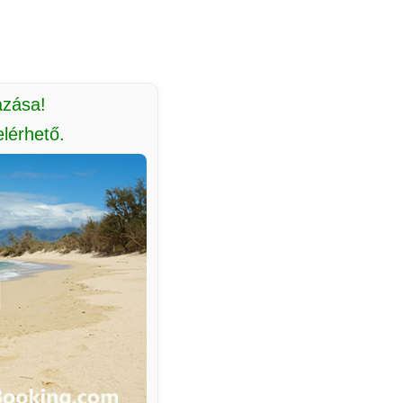
azása!
lérhető.