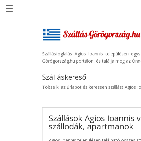
☰
Főoldal
Szállások
-
Szállásinfo.eu
Szállásfoglalás Agios Ioannis településen eg
Görögország.hu portálon, és találja meg az Önne
Repülőjegy
pénzvisszatérítéssel
Szálláskereső
Autóbérlés
Töltse ki az űrlapot és keressen szállást Agios 
-
Discover
Cars
Szállások Agios Ioannis 
Transzfer
szállodák, apartmanok
-
Kiwi
Taxi
Agios Ioannis településen található összes sz