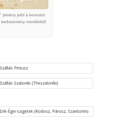
jelvény jelöl a keresési
ált kedvezmény mértékétől
Szállás Pireusz
Szállás Szaloniki (Theszaloníki)
Dél-Égei-szigetek (Rodosz, Párosz, Szantoríni)