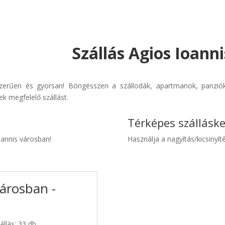
Szállás Agios Ioann
yszerűen és gyorsan! Böngésszen a szállodák, apartmanok, panziók 
k megfelelő szállást.
Térképes szállásk
Ioannis városban!
Használja a nagyítás/kicsinyíté
városban -
állás: 33 db