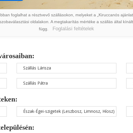
ban foglalhat a résztvevő szállásokon, melyeket a „Kiruccanós ajánlat” 
a szobaválasztási oldalakon. A megtakarítás mértéke a szállás által kín
Foglalási feltételek
függ.
városaiban:
Szállás Lárisza
Szállás Pátra
teken:
Észak-Égei-szigetek (Leszbosz, Limnosz, Híosz)
településén: