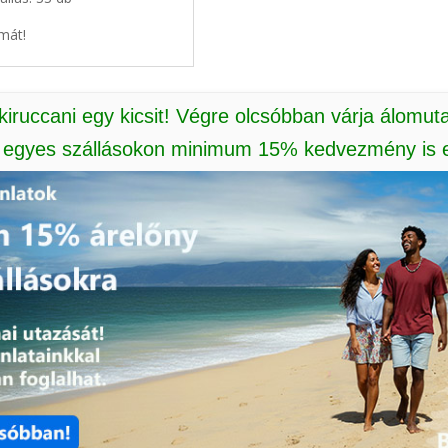
mát!
 kiruccani egy kicsit! Végre olcsóbban várja álomut
: egyes szállásokon minimum 15% kedvezmény is e