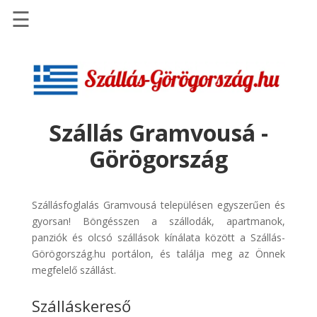
☰
Főoldal
Szállások
-
Szállásinfo.eu
Szállás Gramvousá -
Repülőjegy
Görögország
pénzvisszatérítéssel
Autóbérlés
-
Szállásfoglalás Gramvousá településen egyszerűen és
Discover
gyorsan! Böngésszen a szállodák, apartmanok,
Cars
panziók és olcsó szállások kínálata között a Szállás-
Görögország.hu portálon, és találja meg az Önnek
Transzfer
megfelelő szállást.
-
Kiwi
Szálláskereső
Taxi