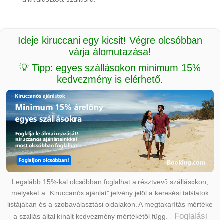
Ideje kiruccani egy kicsit! Végre olcsóbban
várja álomutazása!
💡 Tipp: egyes szállásokon minimum 15%
kedvezmény is elérhető.
Legalább 15%-kal olcsóbban foglalhat a résztvevő szállásokon,
melyeket a „Kiruccanós ajánlat” jelvény jelöl a keresési találatok
listájában és a szobaválasztási oldalakon. A megtakarítás mértéke
Foglalási
a szállás által kínált kedvezmény mértékétől függ.