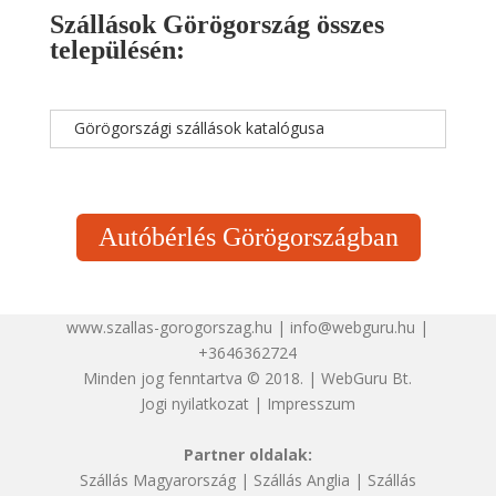
Szállások Görögország összes
településén:
Görögországi szállások katalógusa
Autóbérlés Görögországban
www.szallas-gorogorszag.hu | info@webguru.hu |
+3646362724
Minden jog fenntartva © 2018. | WebGuru Bt.
Jogi nyilatkozat
|
Impresszum
Partner oldalak:
Szállás Magyarország
|
Szállás Anglia
|
Szállás