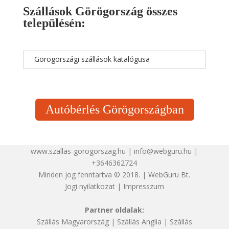
Szállások Görögország összes
településén:
Görögországi szállások katalógusa
Autóbérlés Görögországban
www.szallas-gorogorszag.hu | info@webguru.hu |
+3646362724
Minden jog fenntartva © 2018. | WebGuru Bt.
Jogi nyilatkozat
|
Impresszum
Partner oldalak:
Szállás Magyarország
|
Szállás Anglia
|
Szállás