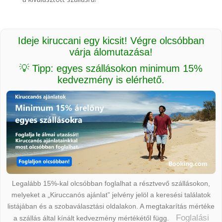
Ideje kiruccani egy kicsit! Végre olcsóbban
várja álomutazása!
💡 Tipp: egyes szállásokon minimum 15%
kedvezmény is elérhető.
Legalább 15%-kal olcsóbban foglalhat a résztvevő szállásokon,
melyeket a „Kiruccanós ajánlat” jelvény jelöl a keresési találatok
listájában és a szobaválasztási oldalakon. A megtakarítás mértéke
Foglalási
a szállás által kínált kedvezmény mértékétől függ.