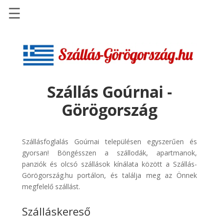
☰
Főoldal
Szállások
-
Szállásinfo.eu
Szállás Goúrnai -
Repülőjegy
Görögország
pénzvisszatérítéssel
Autóbérlés
-
Szállásfoglalás Goúrnai településen egyszerűen és
Discover
gyorsan! Böngésszen a szállodák, apartmanok,
Cars
panziók és olcsó szállások kínálata között a Szállás-
Görögország.hu portálon, és találja meg az Önnek
Transzfer
megfelelő szállást.
-
Kiwi
Szálláskereső
Taxi