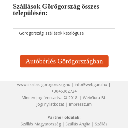
Szállások Görögország összes
településén:
Görögországi szállások katalógusa
Autóbérlés Görögországban
www.szallas-gorogorszag.hu | info@webguru.hu |
+3646362724
Minden jog fenntartva © 2018. | WebGuru Bt.
Jogi nyilatkozat
|
Impresszum
Partner oldalak:
Szállás Magyarország
|
Szállás Anglia
|
Szállás