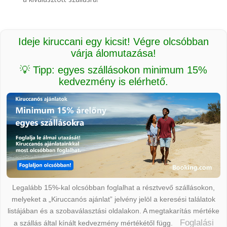
Ideje kiruccani egy kicsit! Végre olcsóbban
várja álomutazása!
💡 Tipp: egyes szállásokon minimum 15%
kedvezmény is elérhető.
Legalább 15%-kal olcsóbban foglalhat a résztvevő szállásokon,
melyeket a „Kiruccanós ajánlat” jelvény jelöl a keresési találatok
listájában és a szobaválasztási oldalakon. A megtakarítás mértéke
Foglalási
a szállás által kínált kedvezmény mértékétől függ.