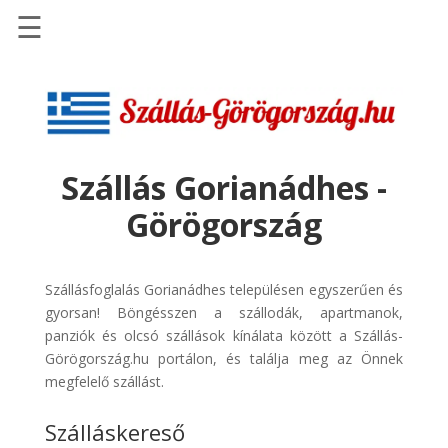
☰
Főoldal
Szállások
-
Szállásinfo.eu
Szállás Gorianádhes -
Repülőjegy
Görögország
pénzvisszatérítéssel
Autóbérlés
-
Szállásfoglalás Gorianádhes településen egyszerűen és
Discover
gyorsan! Böngésszen a szállodák, apartmanok,
Cars
panziók és olcsó szállások kínálata között a Szállás-
Görögország.hu portálon, és találja meg az Önnek
Transzfer
megfelelő szállást.
-
Kiwi
Szálláskereső
Taxi