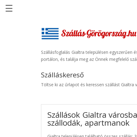
☰
Főoldal
Szállások
-
Szállásinfo.eu
Szállásfoglalás Gialtra településen egyszerűen 
portálon, és találja meg az Önnek megfelelő szál
Repülőjegy
pénzvisszatérítéssel
Szálláskereső
Autóbérlés
Töltse ki az űrlapot és keressen szállást Gialtra
-
Discover
Cars
Szállások Gialtra városba
Transzfer
szállodák, apartmanok
-
Kiwi
Taxi
Gialtra településen található összes szállás: 