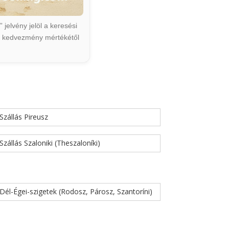
jelvény jelöl a keresési
ált kedvezmény mértékétől
Szállás Pireusz
Szállás Szaloniki (Theszaloníki)
Dél-Égei-szigetek (Rodosz, Párosz, Szantoríni)