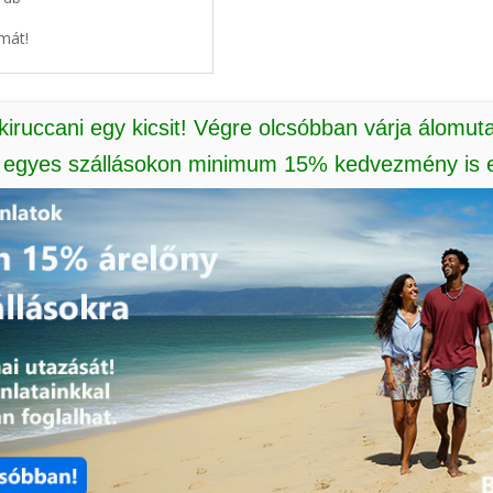
mát!
 kiruccani egy kicsit! Végre olcsóbban várja álomut
: egyes szállásokon minimum 15% kedvezmény is e