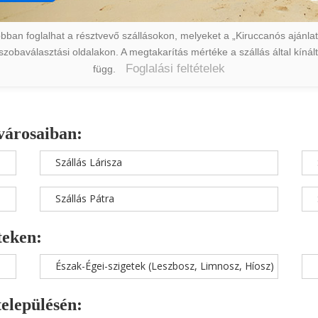
ban foglalhat a résztvevő szállásokon, melyeket a „Kiruccanós ajánlat” 
a szobaválasztási oldalakon. A megtakarítás mértéke a szállás által kín
Foglalási feltételek
függ.
városaiban:
Szállás Lárisza
Szállás Pátra
teken:
Észak-Égei-szigetek (Leszbosz, Limnosz, Híosz)
településén: