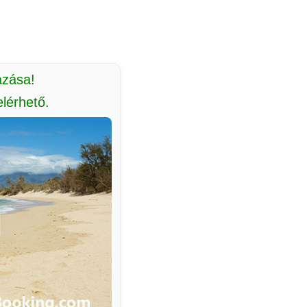
azása!
lérhető.