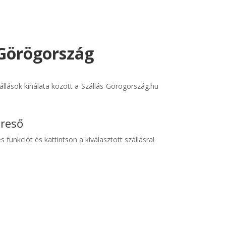
- Görögország
állások kínálata között a Szállás-Görögország.hu
ereső
s funkciót és kattintson a kiválasztott szállásra!