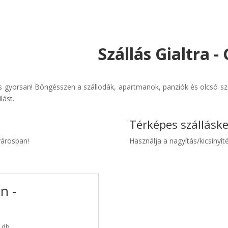
Szállás Gialtra 
és gyorsan! Böngésszen a szállodák, apartmanok, panziók és olcsó sz
lást.
Térképes szállásk
 városban!
Használja a nagyítás/kicsinyíté
n -
3 db