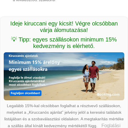
Ideje kiruccani egy kicsit! Végre olcsóbban
várja álomutazása!
💡 Tipp: egyes szállásokon minimum 15%
kedvezmény is elérhető.
Legalább 15%-kal olcsóbban foglalhat a résztvevő szállásokon,
melyeket a „Kiruccanós ajánlat” jelvény jelöl a keresési találatok
listájában és a szobaválasztási oldalakon. A megtakarítás mértéke
Foglalási
a szállás által kínált kedvezmény mértékétől függ.