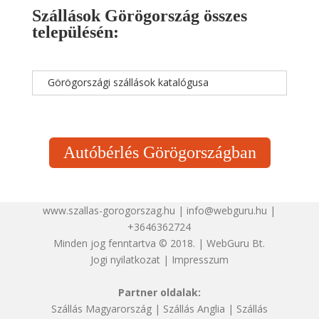
Szállások Görögország összes
településén:
Görögországi szállások katalógusa
Autóbérlés Görögországban
www.szallas-gorogorszag.hu | info@webguru.hu |
+3646362724
Minden jog fenntartva © 2018. | WebGuru Bt.
Jogi nyilatkozat
|
Impresszum
Partner oldalak:
Szállás Magyarország
|
Szállás Anglia
|
Szállás