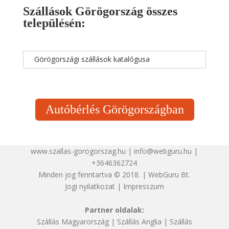
Szállások Görögország összes
településén:
Görögországi szállások katalógusa
Autóbérlés Görögországban
www.szallas-gorogorszag.hu | info@webguru.hu |
+3646362724
Minden jog fenntartva © 2018. | WebGuru Bt.
Jogi nyilatkozat
|
Impresszum
Partner oldalak:
Szállás Magyarország
|
Szállás Anglia
|
Szállás