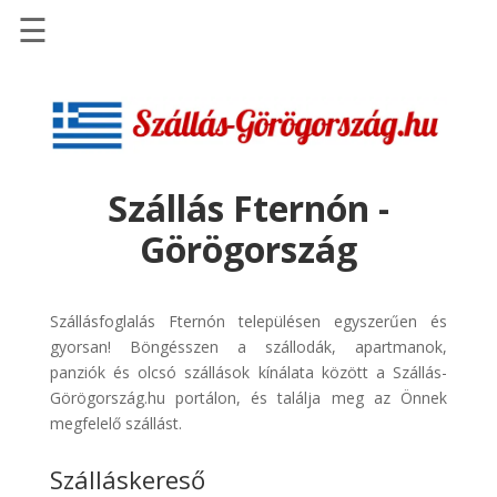
☰
Főoldal
Szállások
-
Szállásinfo.eu
Szállás Fternón -
Repülőjegy
Görögország
pénzvisszatérítéssel
Autóbérlés
-
Szállásfoglalás Fternón településen egyszerűen és
Discover
gyorsan! Böngésszen a szállodák, apartmanok,
Cars
panziók és olcsó szállások kínálata között a Szállás-
Görögország.hu portálon, és találja meg az Önnek
Transzfer
megfelelő szállást.
-
Kiwi
Szálláskereső
Taxi