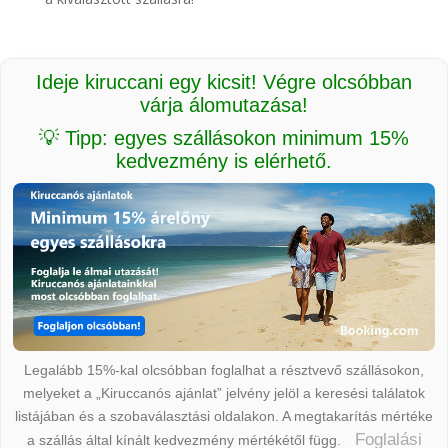
Ideje kiruccani egy kicsit! Végre olcsóbban
várja álomutazása!
💡 Tipp: egyes szállásokon minimum 15%
kedvezmény is elérhető.
Legalább 15%-kal olcsóbban foglalhat a résztvevő szállásokon,
melyeket a „Kiruccanós ajánlat” jelvény jelöl a keresési találatok
listájában és a szobaválasztási oldalakon. A megtakarítás mértéke
Foglalási
a szállás által kínált kedvezmény mértékétől függ.