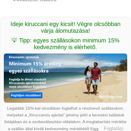
Ideje kiruccani egy kicsit! Végre olcsóbban
várja álomutazása!
💡 Tipp: egyes szállásokon minimum 15%
kedvezmény is elérhető.
Legalább 15%-kal olcsóbban foglalhat a résztvevő szállásokon,
melyeket a „Kiruccanós ajánlat” jelvény jelöl a keresési találatok
listájában és a szobaválasztási oldalakon. A megtakarítás mértéke
Foglalási
a szállás által kínált kedvezmény mértékétől függ.