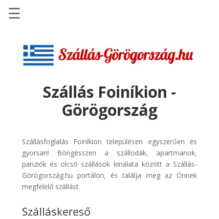
☰
Főoldal
Szállások
-
Szállásinfo.eu
Szállás Foiníkion -
Repülőjegy
Görögország
pénzvisszatérítéssel
Autóbérlés
-
Szállásfoglalás Foiníkion településen egyszerűen és
Discover
gyorsan! Böngésszen a szállodák, apartmanok,
Cars
panziók és olcsó szállások kínálata között a Szállás-
Görögország.hu portálon, és találja meg az Önnek
Transzfer
megfelelő szállást.
-
Kiwi
Szálláskereső
Taxi