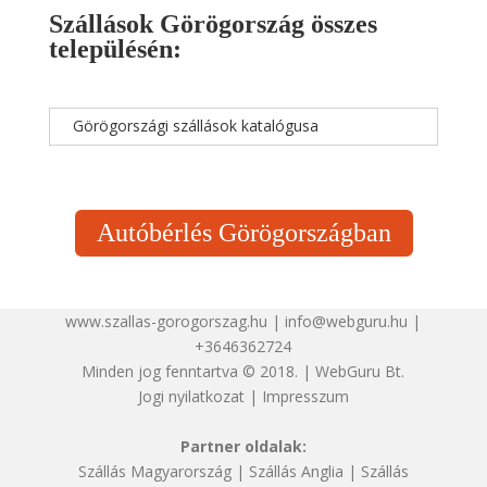
Szállások Görögország összes
településén:
Görögországi szállások katalógusa
Autóbérlés Görögországban
www.szallas-gorogorszag.hu | info@webguru.hu |
+3646362724
Minden jog fenntartva © 2018. | WebGuru Bt.
Jogi nyilatkozat
|
Impresszum
Partner oldalak:
Szállás Magyarország
|
Szállás Anglia
|
Szállás