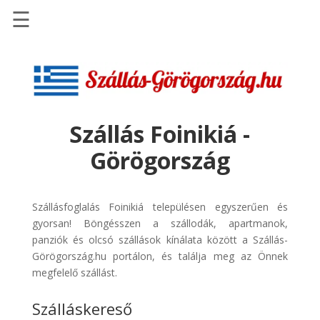
☰
Főoldal
Szállások
-
Szállásinfo.eu
Szállás Foinikiá -
Repülőjegy
Görögország
pénzvisszatérítéssel
Autóbérlés
-
Szállásfoglalás Foinikiá településen egyszerűen és
Discover
gyorsan! Böngésszen a szállodák, apartmanok,
Cars
panziók és olcsó szállások kínálata között a Szállás-
Görögország.hu portálon, és találja meg az Önnek
Transzfer
megfelelő szállást.
-
Kiwi
Szálláskereső
Taxi