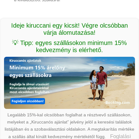
Ideje kiruccani egy kicsit! Végre olcsóbban
várja álomutazása!
💡 Tipp: egyes szállásokon minimum 15%
kedvezmény is elérhető.
Legalább 15%-kal olcsóbban foglalhat a résztvevő szállásokon,
melyeket a „Kiruccanós ajánlat” jelvény jelöl a keresési találatok
listájában és a szobaválasztási oldalakon. A megtakarítás mértéke
Foglalási
a szállás által kínált kedvezmény mértékétől függ.