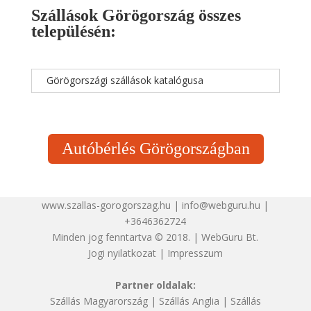
Szállások Görögország összes
településén:
Görögországi szállások katalógusa
Autóbérlés Görögországban
www.szallas-gorogorszag.hu | info@webguru.hu |
+3646362724
Minden jog fenntartva © 2018. | WebGuru Bt.
Jogi nyilatkozat
|
Impresszum
Partner oldalak:
Szállás Magyarország
|
Szállás Anglia
|
Szállás