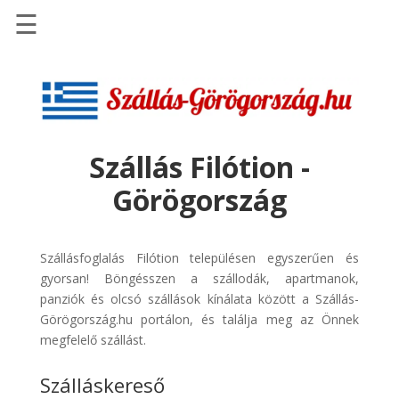
☰
Főoldal
Szállások
-
Szállásinfo.eu
Szállás Filótion -
Repülőjegy
Görögország
pénzvisszatérítéssel
Autóbérlés
-
Szállásfoglalás Filótion településen egyszerűen és
Discover
gyorsan! Böngésszen a szállodák, apartmanok,
Cars
panziók és olcsó szállások kínálata között a Szállás-
Görögország.hu portálon, és találja meg az Önnek
Transzfer
megfelelő szállást.
-
Kiwi
Szálláskereső
Taxi