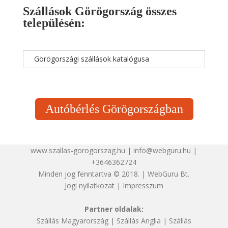
Szállások Görögország összes
településén:
Görögországi szállások katalógusa
Autóbérlés Görögországban
www.szallas-gorogorszag.hu | info@webguru.hu |
+3646362724
Minden jog fenntartva © 2018. | WebGuru Bt.
Jogi nyilatkozat
|
Impresszum
Partner oldalak:
Szállás Magyarország
|
Szállás Anglia
|
Szállás