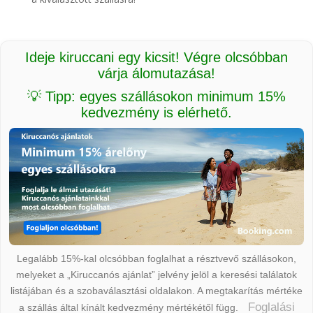
Ideje kiruccani egy kicsit! Végre olcsóbban
várja álomutazása!
💡 Tipp: egyes szállásokon minimum 15%
kedvezmény is elérhető.
Legalább 15%-kal olcsóbban foglalhat a résztvevő szállásokon,
melyeket a „Kiruccanós ajánlat” jelvény jelöl a keresési találatok
listájában és a szobaválasztási oldalakon. A megtakarítás mértéke
Foglalási
a szállás által kínált kedvezmény mértékétől függ.