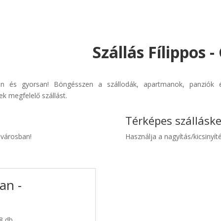
Szállás Fílippos 
rűen és gyorsan! Böngésszen a szállodák, apartmanok, panziók é
k megfelelő szállást.
Térképes szállásk
s városban!
Használja a nagyítás/kicsinyíté
an -
 8 db