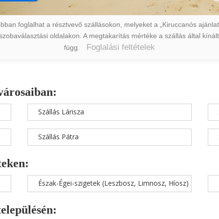
ban foglalhat a résztvevő szállásokon, melyeket a „Kiruccanós ajánlat” 
a szobaválasztási oldalakon. A megtakarítás mértéke a szállás által kín
Foglalási feltételek
függ.
városaiban:
Szállás Lárisza
Szállás Pátra
teken:
Észak-Égei-szigetek (Leszbosz, Limnosz, Híosz)
településén: