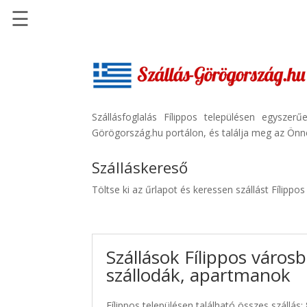
☰
Főoldal
Szállások
-
Szállásinfo.eu
Szállásfoglalás Fílippos településen egysze
Görögország.hu portálon, és találja meg az Önne
Repülőjegy
pénzvisszatérítéssel
Szálláskereső
Autóbérlés
Töltse ki az űrlapot és keressen szállást Fílippo
-
Discover
Cars
Szállások Fílippos városb
Transzfer
szállodák, apartmanok
-
Kiwi
Taxi
Fílippos településen található összes szállás: