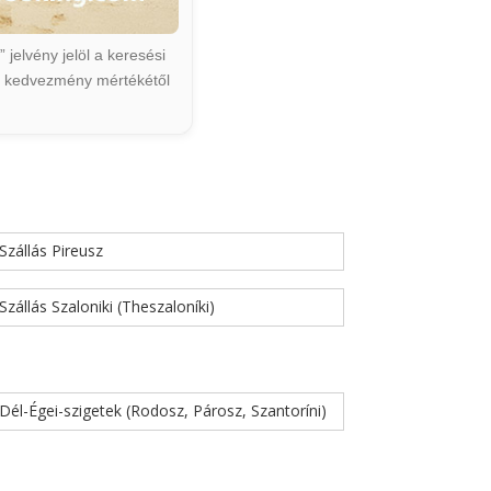
jelvény jelöl a keresési
ált kedvezmény mértékétől
Szállás Pireusz
Szállás Szaloniki (Theszaloníki)
Dél-Égei-szigetek (Rodosz, Párosz, Szantoríni)