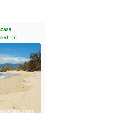
azása!
lérhető.