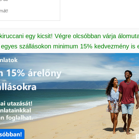
mát!
 kiruccani egy kicsit! Végre olcsóbban várja álomut
: egyes szállásokon minimum 15% kedvezmény is e