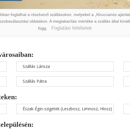
ban foglalhat a résztvevő szállásokon, melyeket a „Kiruccanós ajánlat” 
a szobaválasztási oldalakon. A megtakarítás mértéke a szállás által kín
Foglalási feltételek
függ.
városaiban:
Szállás Lárisza
Szállás Pátra
teken:
Észak-Égei-szigetek (Leszbosz, Limnosz, Híosz)
településén: