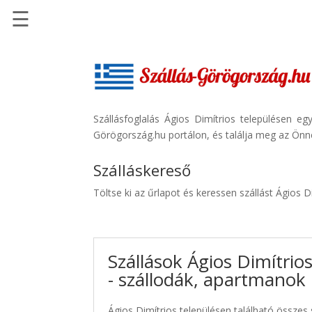
☰
Főoldal
Szállások
-
Szállásinfo.eu
Szállásfoglalás Ágios Dimítrios településen e
Görögország.hu portálon, és találja meg az Önne
Repülőjegy
pénzvisszatérítéssel
Szálláskereső
Autóbérlés
Töltse ki az űrlapot és keressen szállást Ágios D
-
Discover
Cars
Szállások Ágios Dimítrio
Transzfer
- szállodák, apartmanok
-
Kiwi
Taxi
Ágios Dimítrios településen található összes 