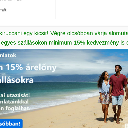
mát!
 kiruccani egy kicsit! Végre olcsóbban várja álomut
: egyes szállásokon minimum 15% kedvezmény is e