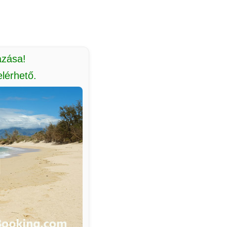
azása!
lérhető.