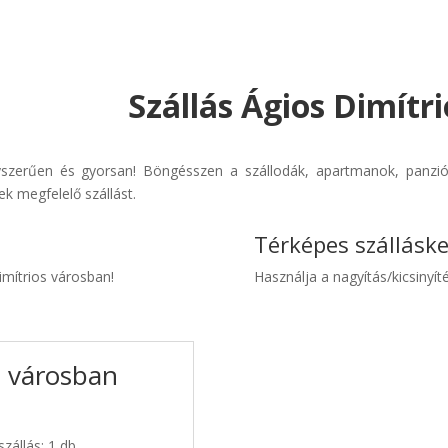
Szállás Ágios Dimítr
gyszerűen és gyorsan! Böngésszen a szállodák, apartmanok, panziók
k megfelelő szállást.
Térképes szállásk
imítrios városban!
Használja a nagyítás/kicsinyíté
s városban
szállás: 1 db