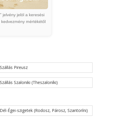
jelvény jelöl a keresési
ált kedvezmény mértékétől
Szállás Pireusz
Szállás Szaloniki (Theszaloníki)
Dél-Égei-szigetek (Rodosz, Párosz, Szantoríni)