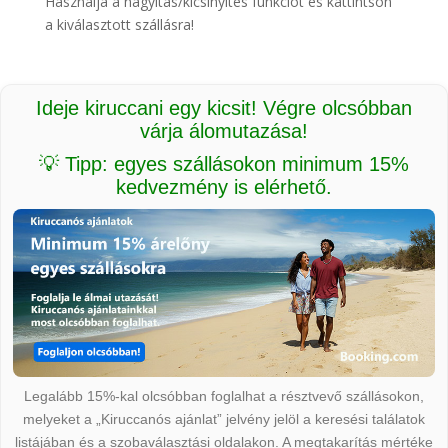
Használja a nagyítás/kicsinyítés funkciót és kattintson
a kiválasztott szállásra!
Ideje kiruccani egy kicsit! Végre olcsóbban
várja álomutazása!
💡 Tipp: egyes szállásokon minimum 15%
kedvezmény is elérhető.
Legalább 15%-kal olcsóbban foglalhat a résztvevő szállásokon,
melyeket a „Kiruccanós ajánlat” jelvény jelöl a keresési találatok
listájában és a szobaválasztási oldalakon. A megtakarítás mértéke