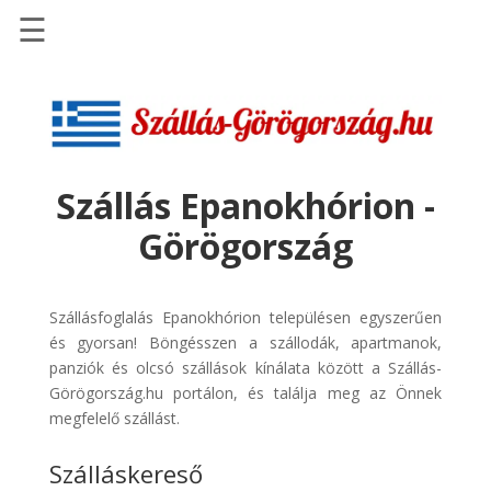
☰
Főoldal
Szállások
-
Szállásinfo.eu
Szállás Epanokhórion -
Repülőjegy
Görögország
pénzvisszatérítéssel
Autóbérlés
-
Szállásfoglalás Epanokhórion településen egyszerűen
Discover
és gyorsan! Böngésszen a szállodák, apartmanok,
Cars
panziók és olcsó szállások kínálata között a Szállás-
Görögország.hu portálon, és találja meg az Önnek
Transzfer
megfelelő szállást.
-
Kiwi
Szálláskereső
Taxi