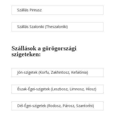
Szállás Pireusz
Szállás Szaloniki (Theszaloníki)
Szállások a görögországi
szigeteken:
Jón-szigetek (Korfu, Zakhintosz, Kefalónia)
Észak-Égei-szigetek (Leszbosz, Limnosz, Híosz)
Dél-Égei-szigetek (Rodosz, Párosz, Szantoríni)