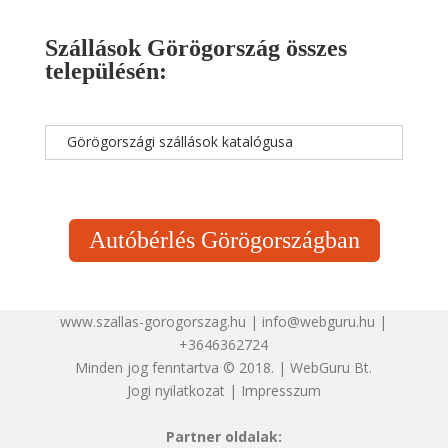
Szállások Görögország összes
településén:
Görögországi szállások katalógusa
Autóbérlés Görögországban
www.szallas-gorogorszag.hu | info@webguru.hu |
+3646362724
Minden jog fenntartva © 2018. | WebGuru Bt.
Jogi nyilatkozat
|
Impresszum
Partner oldalak: