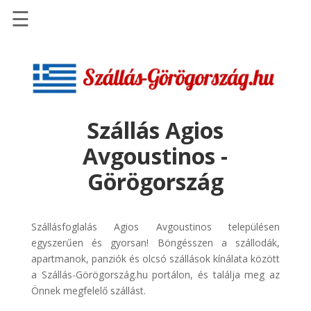
☰
Főoldal
Szállások
-
Szállásinfo.eu
Szállás Agios
Repülőjegy
Avgoustinos -
pénzvisszatérítéssel
Görögország
Autóbérlés
-
Discover
Szállásfoglalás Agios Avgoustinos településen
Cars
egyszerűen és gyorsan! Böngésszen a szállodák,
Transzfer
apartmanok, panziók és olcsó szállások kínálata között
-
a Szállás-Görögország.hu portálon, és találja meg az
Kiwi
Önnek megfelelő szállást.
Taxi