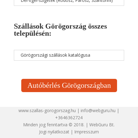
Dél-Égei-szigetek (Rodosz, Párosz, Szantoríni)
Szállások Görögország összes
településén:
Görögországi szállások katalógusa
Autóbérlés Görögországban
www.szallas-gorogorszag.hu | info@webguru.hu |
+3646362724
Minden jog fenntartva © 2018. | WebGuru Bt.
Jogi nyilatkozat
|
Impresszum