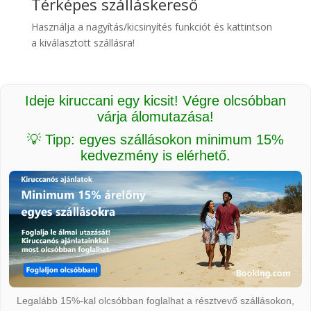
Térképes szálláskereső
Használja a nagyítás/kicsinyítés funkciót és kattintson
a kiválasztott szállásra!
Ideje kiruccani egy kicsit! Végre olcsóbban
várja álomutazása!
💡 Tipp: egyes szállásokon minimum 15%
kedvezmény is elérhető.
Legalább 15%-kal olcsóbban foglalhat a résztvevő szállásokon,