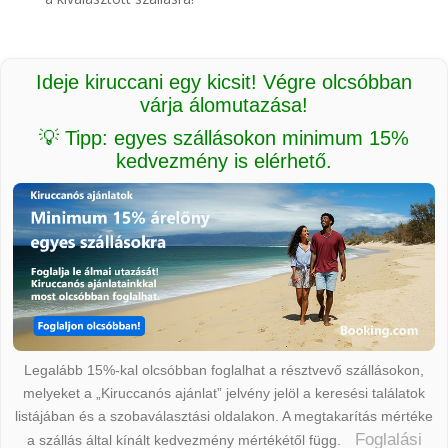
Ideje kiruccani egy kicsit! Végre olcsóbban
várja álomutazása!
💡 Tipp: egyes szállásokon minimum 15%
kedvezmény is elérhető.
Legalább 15%-kal olcsóbban foglalhat a résztvevő szállásokon,
melyeket a „Kiruccanós ajánlat” jelvény jelöl a keresési találatok
listájában és a szobaválasztási oldalakon. A megtakarítás mértéke
Foglalási
a szállás által kínált kedvezmény mértékétől függ.