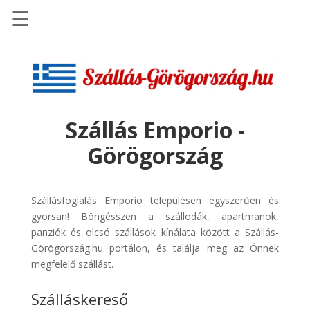
☰
Főoldal
Szállások
-
Szállásinfo.eu
Szállás Emporio -
Repülőjegy
Görögország
pénzvisszatérítéssel
Autóbérlés
-
Szállásfoglalás Emporio településen egyszerűen és
Discover
gyorsan! Böngésszen a szállodák, apartmanok,
Cars
panziók és olcsó szállások kínálata között a Szállás-
Görögország.hu portálon, és találja meg az Önnek
Transzfer
megfelelő szállást.
-
Kiwi
Szálláskereső
Taxi