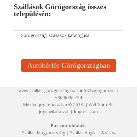
Szállások Görögország összes
településén:
Görögországi szállások katalógusa
Autóbérlés Görögországban
www.szallas-gorogorszag.hu | info@webguru.hu |
+3646362724
Minden jog fenntartva © 2018. | WebGuru Bt.
Jogi nyilatkozat
|
Impresszum
Partner oldalak:
Szállás Magyarország
|
Szállás Anglia
|
Szállás