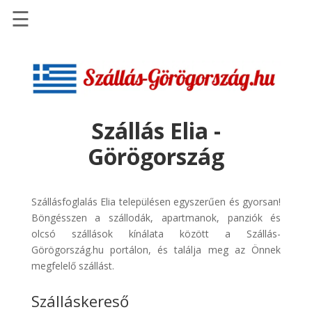
☰
Főoldal
Szállások
-
Szállásinfo.eu
Szállás Elia -
Repülőjegy
Görögország
pénzvisszatérítéssel
Autóbérlés
-
Szállásfoglalás Elia településen egyszerűen és gyorsan!
Discover
Böngésszen a szállodák, apartmanok, panziók és
Cars
olcsó szállások kínálata között a Szállás-
Görögország.hu portálon, és találja meg az Önnek
Transzfer
megfelelő szállást.
-
Kiwi
Szálláskereső
Taxi