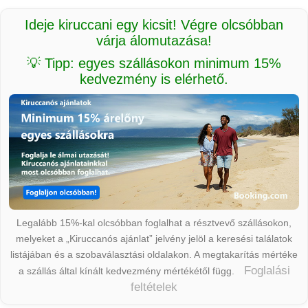
Ideje kiruccani egy kicsit! Végre olcsóbban
várja álomutazása!
💡 Tipp: egyes szállásokon minimum 15%
kedvezmény is elérhető.
Legalább 15%-kal olcsóbban foglalhat a résztvevő szállásokon,
melyeket a „Kiruccanós ajánlat” jelvény jelöl a keresési találatok
listájában és a szobaválasztási oldalakon. A megtakarítás mértéke
Foglalási
a szállás által kínált kedvezmény mértékétől függ.
feltételek