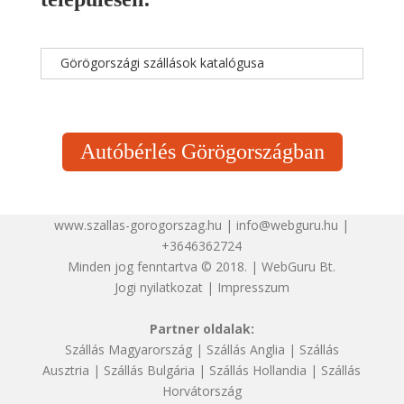
Görögországi szállások katalógusa
Autóbérlés Görögországban
www.szallas-gorogorszag.hu | info@webguru.hu |
+3646362724
Minden jog fenntartva © 2018. | WebGuru Bt.
Jogi nyilatkozat
|
Impresszum
Partner oldalak:
Szállás Magyarország
|
Szállás Anglia
|
Szállás
Ausztria
|
Szállás Bulgária
|
Szállás Hollandia
|
Szállás
Horvátország