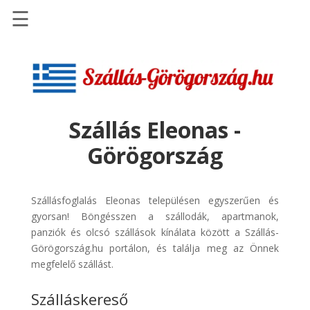
☰
Főoldal
Szállások
-
Szállásinfo.eu
Szállás Eleonas -
Repülőjegy
Görögország
pénzvisszatérítéssel
Autóbérlés
-
Szállásfoglalás Eleonas településen egyszerűen és
Discover
gyorsan! Böngésszen a szállodák, apartmanok,
Cars
panziók és olcsó szállások kínálata között a Szállás-
Görögország.hu portálon, és találja meg az Önnek
Transzfer
megfelelő szállást.
-
Kiwi
Szálláskereső
Taxi