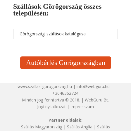
Szállások Görögország összes
településén:
Görögországi szállások katalógusa
Autóbérlés Görögországban
www.szallas-gorogorszag.hu | info@webguru.hu |
+3646362724
Minden jog fenntartva © 2018. | WebGuru Bt.
Jogi nyilatkozat
|
Impresszum
Partner oldalak:
Szállás Magyarország
|
Szállás Anglia
|
Szállás