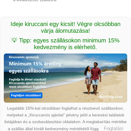
Ideje kiruccani egy kicsit! Végre olcsóbban
várja álomutazása!
💡 Tipp: egyes szállásokon minimum 15%
kedvezmény is elérhető.
Legalább 15%-kal olcsóbban foglalhat a résztvevő szállásokon,
melyeket a „Kiruccanós ajánlat” jelvény jelöl a keresési találatok
listájában és a szobaválasztási oldalakon. A megtakarítás mértéke
Foglalási
a szállás által kínált kedvezmény mértékétől függ.