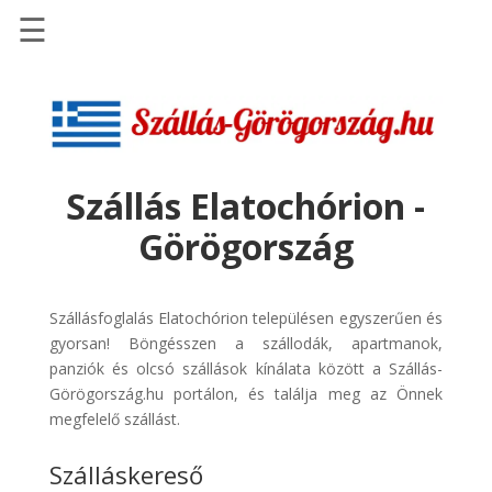
☰
Főoldal
Szállások
-
Szállásinfo.eu
Szállás Elatochórion -
Repülőjegy
Görögország
pénzvisszatérítéssel
Autóbérlés
-
Szállásfoglalás Elatochórion településen egyszerűen és
Discover
gyorsan! Böngésszen a szállodák, apartmanok,
Cars
panziók és olcsó szállások kínálata között a Szállás-
Görögország.hu portálon, és találja meg az Önnek
Transzfer
megfelelő szállást.
-
Kiwi
Szálláskereső
Taxi