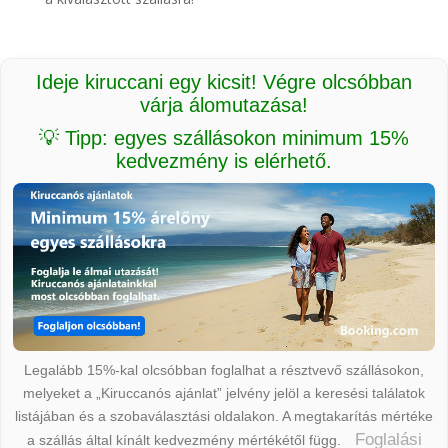
Ideje kiruccani egy kicsit! Végre olcsóbban
várja álomutazása!
💡 Tipp: egyes szállásokon minimum 15%
kedvezmény is elérhető.
Legalább 15%-kal olcsóbban foglalhat a résztvevő szállásokon,
melyeket a „Kiruccanós ajánlat” jelvény jelöl a keresési találatok
listájában és a szobaválasztási oldalakon. A megtakarítás mértéke
Foglalási
a szállás által kínált kedvezmény mértékétől függ.