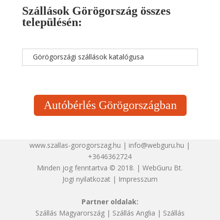
Szállások Görögország összes
településén:
Görögországi szállások katalógusa
Autóbérlés Görögországban
www.szallas-gorogorszag.hu | info@webguru.hu |
+3646362724
Minden jog fenntartva © 2018. | WebGuru Bt.
Jogi nyilatkozat
|
Impresszum
Partner oldalak:
Szállás Magyarország
|
Szállás Anglia
|
Szállás