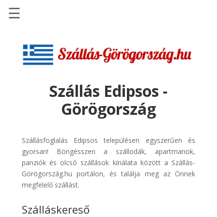
☰
Főoldal
Szállások
-
Szállásinfo.eu
Szállás Edipsos -
Repülőjegy
Görögország
pénzvisszatérítéssel
Autóbérlés
-
Szállásfoglalás Edipsos településen egyszerűen és
Discover
gyorsan! Böngésszen a szállodák, apartmanok,
Cars
panziók és olcsó szállások kínálata között a Szállás-
Görögország.hu portálon, és találja meg az Önnek
Transzfer
megfelelő szállást.
-
Kiwi
Szálláskereső
Taxi