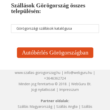
Szállások Görögország összes
településén:
Görögországi szállások katalógusa
Autóbérlés Görögországban
www.szallas-gorogorszag.hu | info@webguru.hu |
+3646362724
Minden jog fenntartva © 2018. | WebGuru Bt.
Jogi nyilatkozat
|
Impresszum
Partner oldalak:
Szállás Magyarország
|
Szállás Anglia
|
Szállás