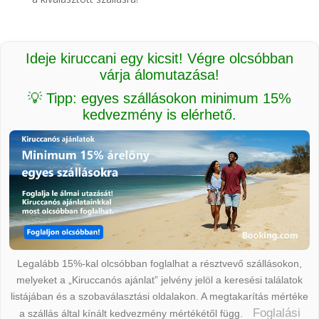
Ideje kiruccani egy kicsit! Végre olcsóbban
várja álomutazása!
💡 Tipp: egyes szállásokon minimum 15%
kedvezmény is elérhető.
Legalább 15%-kal olcsóbban foglalhat a résztvevő szállásokon,
melyeket a „Kiruccanós ajánlat” jelvény jelöl a keresési találatok
listájában és a szobaválasztási oldalakon. A megtakarítás mértéke
Foglalási
a szállás által kínált kedvezmény mértékétől függ.