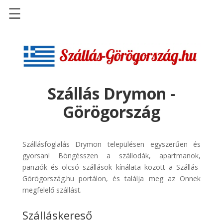
☰
Főoldal
Szállások
-
Szállásinfo.eu
Szállás Drymon -
Repülőjegy
Görögország
pénzvisszatérítéssel
Autóbérlés
-
Szállásfoglalás Drymon településen egyszerűen és
Discover
gyorsan! Böngésszen a szállodák, apartmanok,
Cars
panziók és olcsó szállások kínálata között a Szállás-
Görögország.hu portálon, és találja meg az Önnek
Transzfer
megfelelő szállást.
-
Kiwi
Szálláskereső
Taxi