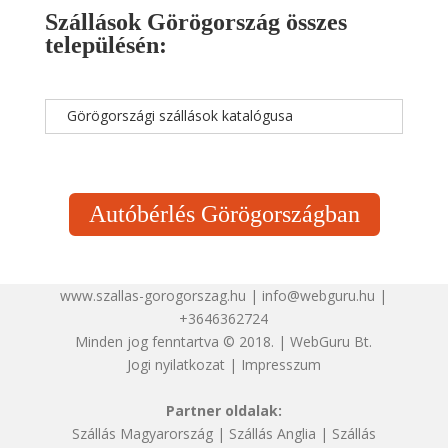
Szállások Görögország összes
településén:
Görögországi szállások katalógusa
Autóbérlés Görögországban
www.szallas-gorogorszag.hu | info@webguru.hu |
+3646362724
Minden jog fenntartva © 2018. | WebGuru Bt.
Jogi nyilatkozat
|
Impresszum
Partner oldalak:
Szállás Magyarország
|
Szállás Anglia
|
Szállás