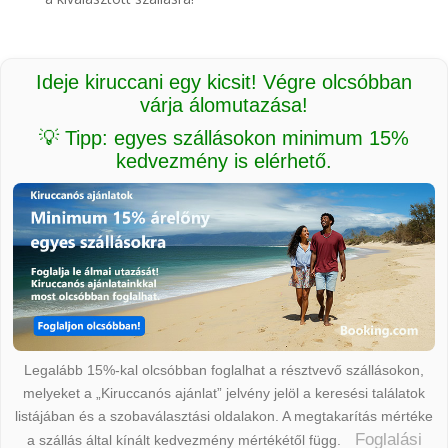
Ideje kiruccani egy kicsit! Végre olcsóbban
várja álomutazása!
💡 Tipp: egyes szállásokon minimum 15%
kedvezmény is elérhető.
Legalább 15%-kal olcsóbban foglalhat a résztvevő szállásokon,
melyeket a „Kiruccanós ajánlat” jelvény jelöl a keresési találatok
listájában és a szobaválasztási oldalakon. A megtakarítás mértéke
Foglalási
a szállás által kínált kedvezmény mértékétől függ.