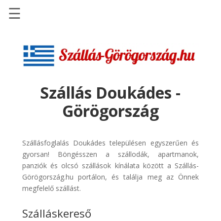
☰
Főoldal
Szállások
-
Szállásinfo.eu
Szállás Doukádes -
Repülőjegy
Görögország
pénzvisszatérítéssel
Autóbérlés
-
Szállásfoglalás Doukádes településen egyszerűen és
Discover
gyorsan! Böngésszen a szállodák, apartmanok,
Cars
panziók és olcsó szállások kínálata között a Szállás-
Görögország.hu portálon, és találja meg az Önnek
Transzfer
megfelelő szállást.
-
Kiwi
Szálláskereső
Taxi