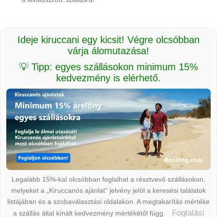
Ideje kiruccani egy kicsit! Végre olcsóbban
várja álomutazása!
💡 Tipp: egyes szállásokon minimum 15%
kedvezmény is elérhető.
Legalább 15%-kal olcsóbban foglalhat a résztvevő szállásokon,
melyeket a „Kiruccanós ajánlat” jelvény jelöl a keresési találatok
listájában és a szobaválasztási oldalakon. A megtakarítás mértéke
Foglalási
a szállás által kínált kedvezmény mértékétől függ.