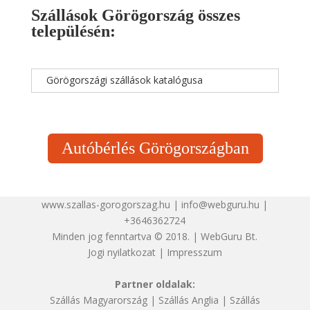
Szállások Görögország összes
településén:
Görögországi szállások katalógusa
Autóbérlés Görögországban
www.szallas-gorogorszag.hu | info@webguru.hu |
+3646362724
Minden jog fenntartva © 2018. | WebGuru Bt.
Jogi nyilatkozat
|
Impresszum
Partner oldalak:
Szállás Magyarország
|
Szállás Anglia
|
Szállás