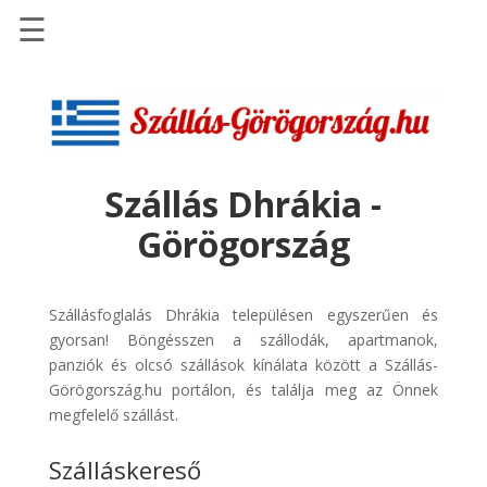
☰
Főoldal
Szállások
-
Szállásinfo.eu
Szállás Dhrákia -
Repülőjegy
Görögország
pénzvisszatérítéssel
Autóbérlés
-
Szállásfoglalás Dhrákia településen egyszerűen és
Discover
gyorsan! Böngésszen a szállodák, apartmanok,
Cars
panziók és olcsó szállások kínálata között a Szállás-
Görögország.hu portálon, és találja meg az Önnek
Transzfer
megfelelő szállást.
-
Kiwi
Szálláskereső
Taxi