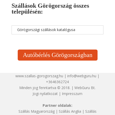
Szállások Görögország összes
településén:
Görögországi szállások katalógusa
Autóbérlés Görögországban
www.szallas-gorogorszag.hu | info@webguru.hu |
+3646362724
Minden jog fenntartva © 2018. | WebGuru Bt.
Jogi nyilatkozat
|
Impresszum
Partner oldalak:
Szállás Magyarország
|
Szállás Anglia
|
Szállás