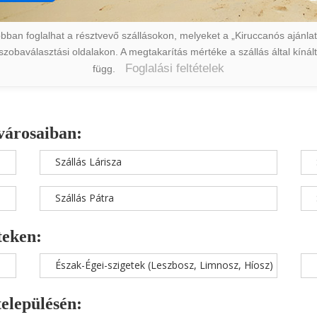
ban foglalhat a résztvevő szállásokon, melyeket a „Kiruccanós ajánlat” 
a szobaválasztási oldalakon. A megtakarítás mértéke a szállás által kín
Foglalási feltételek
függ.
városaiban:
Szállás Lárisza
Szállás Pátra
teken:
Észak-Égei-szigetek (Leszbosz, Limnosz, Híosz)
településén: