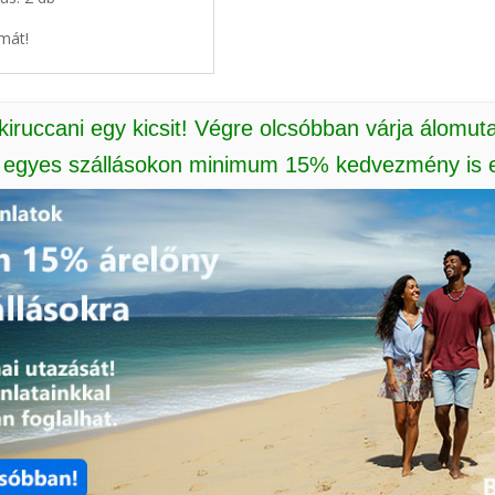
mát!
 kiruccani egy kicsit! Végre olcsóbban várja álomut
: egyes szállásokon minimum 15% kedvezmény is e