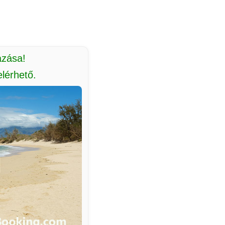
azása!
lérhető.