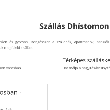
Szállás Dhístomon
erűen és gyorsan! Böngésszen a szállodák, apartmanok, panziók é
k megfelelő szállást.
Térképes szállásk
omon városban!
Használja a nagyítás/kicsinyíté
osban -
ás: 2 db