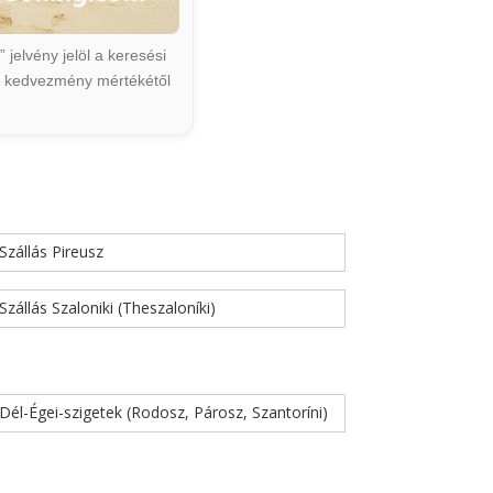
jelvény jelöl a keresési
ált kedvezmény mértékétől
Szállás Pireusz
Szállás Szaloniki (Theszaloníki)
Dél-Égei-szigetek (Rodosz, Párosz, Szantoríni)