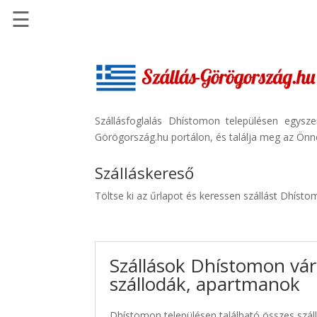
☰
Főoldal
Szállások
-
Szállásinfo.eu
Szállásfoglalás Dhístomon településen egysz
Görögország.hu portálon, és találja meg az Önne
Repülőjegy
pénzvisszatérítéssel
Szálláskereső
Autóbérlés
Töltse ki az űrlapot és keressen szállást Dhíst
-
Discover
Cars
Szállások Dhístomon vár
Transzfer
szállodák, apartmanok
-
Kiwi
Taxi
Dhístomon településen található összes száll