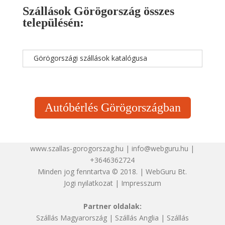
Szállások Görögország összes
településén:
Görögországi szállások katalógusa
Autóbérlés Görögországban
www.szallas-gorogorszag.hu | info@webguru.hu |
+3646362724
Minden jog fenntartva © 2018. | WebGuru Bt.
Jogi nyilatkozat
|
Impresszum
Partner oldalak:
Szállás Magyarország
|
Szállás Anglia
|
Szállás