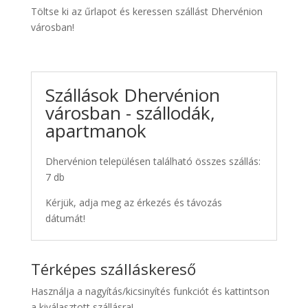
Töltse ki az űrlapot és keressen szállást Dhervénion
városban!
Szállások Dhervénion
városban - szállodák,
apartmanok
Dhervénion településen található összes szállás:
7 db
Kérjük, adja meg az érkezés és távozás
dátumát!
Térképes szálláskereső
Használja a nagyítás/kicsinyítés funkciót és kattintson
a kiválasztott szállásra!