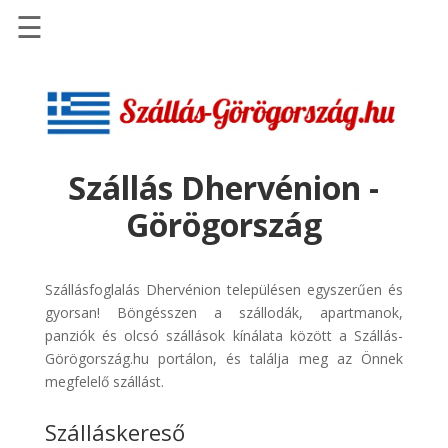
☰
Főoldal
Szállások
-
Szállásinfo.eu
Szállás Dhervénion -
Repülőjegy
Görögország
pénzvisszatérítéssel
Autóbérlés
-
Szállásfoglalás Dhervénion településen egyszerűen és
Discover
gyorsan! Böngésszen a szállodák, apartmanok,
Cars
panziók és olcsó szállások kínálata között a Szállás-
Görögország.hu portálon, és találja meg az Önnek
Transzfer
megfelelő szállást.
-
Kiwi
Szálláskereső
Taxi