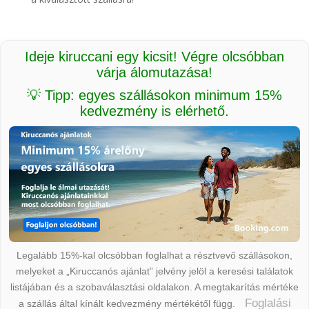
Ideje kiruccani egy kicsit! Végre olcsóbban
várja álomutazása!
💡 Tipp: egyes szállásokon minimum 15%
kedvezmény is elérhető.
Legalább 15%-kal olcsóbban foglalhat a résztvevő szállásokon,
melyeket a „Kiruccanós ajánlat” jelvény jelöl a keresési találatok
listájában és a szobaválasztási oldalakon. A megtakarítás mértéke
Foglalási
a szállás által kínált kedvezmény mértékétől függ.