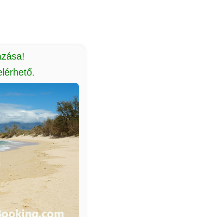
azása!
lérhető.