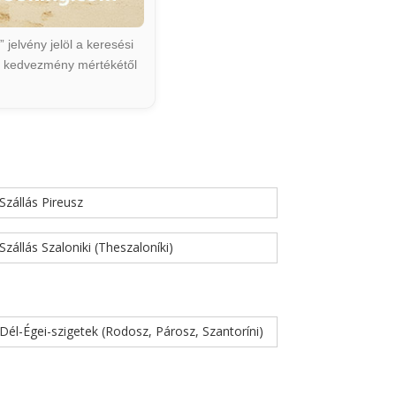
jelvény jelöl a keresési
ált kedvezmény mértékétől
Szállás Pireusz
Szállás Szaloniki (Theszaloníki)
Dél-Égei-szigetek (Rodosz, Párosz, Szantoríni)