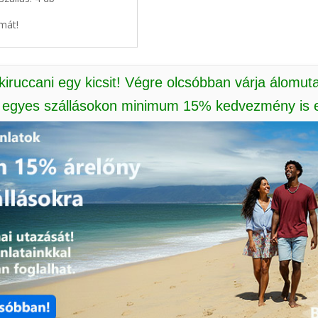
mát!
 kiruccani egy kicsit! Végre olcsóbban várja álomut
: egyes szállásokon minimum 15% kedvezmény is e