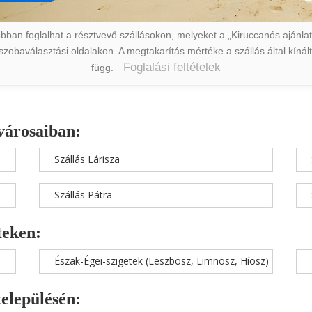
ban foglalhat a résztvevő szállásokon, melyeket a „Kiruccanós ajánlat” 
a szobaválasztási oldalakon. A megtakarítás mértéke a szállás által kín
Foglalási feltételek
függ.
városaiban:
Szállás Lárisza
Szállás Pátra
teken:
Észak-Égei-szigetek (Leszbosz, Limnosz, Híosz)
településén: