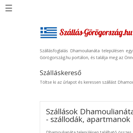
☰
Főoldal
Szállások
-
Szállásinfo.eu
Szállásfoglalás Dhamoulianáta településen eg
Görögország.hu portálon, és találja meg az Önne
Repülőjegy
pénzvisszatérítéssel
Szálláskereső
Autóbérlés
Töltse ki az űrlapot és keressen szállást Dhamo
-
Discover
Cars
Szállások Dhamoulianát
Transzfer
- szállodák, apartmanok
-
Kiwi
Taxi
Dhamoulianáta településen található összes s